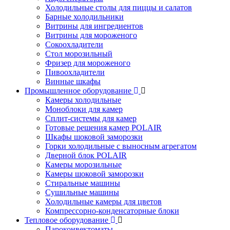
Холодильные столы для пиццы и салатов
Барные холодильники
Витрины для ингредиентов
Витрины для мороженого
Сокоохладители
Стол морозильный
Фризер для мороженого
Пивоохладители
Винные шкафы
Промышленное оборудование
Камеры холодильные
Моноблоки для камер
Сплит-системы для камер
Готовые решения камер POLAIR
Шкафы шоковой заморозки
Горки холодильные с выносным агрегатом
Дверной блок POLAIR
Камеры морозильные
Камеры шоковой заморозки
Стиральные машины
Сушильные машины
Холодильные камеры для цветов
Компрессорно-конденсаторные блоки
Тепловое оборудование
Пароконвектоматы