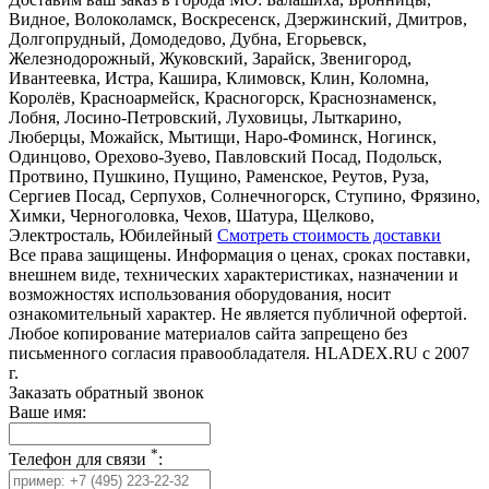
Видное, Волоколамск, Воскресенск, Дзержинский, Дмитров,
Долгопрудный, Домодедово, Дубна, Егорьевск,
Железнодорожный, Жуковский, Зарайск, Звенигород,
Ивантеевка, Истра, Кашира, Климовск, Клин, Коломна,
Королёв, Красноармейск, Красногорск, Краснознаменск,
Лобня, Лосино-Петровский, Луховицы, Лыткарино,
Люберцы, Можайск, Мытищи, Наро-Фоминск, Ногинск,
Одинцово, Орехово-Зуево, Павловский Посад, Подольск,
Протвино, Пушкино, Пущино, Раменское, Реутов, Руза,
Сергиев Посад, Серпухов, Солнечногорск, Ступино, Фрязино,
Химки, Черноголовка, Чехов, Шатура, Щелково,
Электросталь, Юбилейный
Смотреть стоимость доставки
Все права защищены. Информация о ценах, сроках поставки,
внешнем виде, технических характеристиках, назначении и
возможностях использования оборудования, носит
ознакомительный характер. Не является публичной офертой.
Любое копирование материалов сайта запрещено без
письменного согласия правообладателя. HLADEX.RU c 2007
г.
Заказать обратный звонок
Ваше имя:
*
Телефон для связи
: