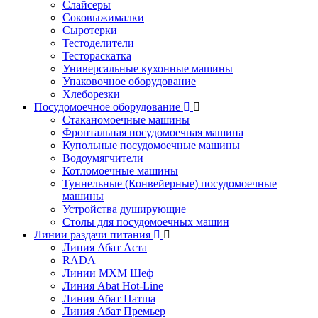
Слайсеры
Соковыжималки
Сыротерки
Тестоделители
Тестораскатка
Универсальные кухонные машины
Упаковочное оборудование
Хлеборезки
Посудомоечное оборудование
Стаканомоечные машины
Фронтальная посудомоечная машина
Купольные посудомоечные машины
Водоумягчители
Котломоечные машины
Туннельные (Конвейерные) посудомоечные
машины
Устройства душирующие
Столы для посудомоечных машин
Линии раздачи питания
Линия Абат Аста
RADA
Линии МХМ Шеф
Линия Abat Hot-Line
Линия Абат Патша
Линия Абат Премьер