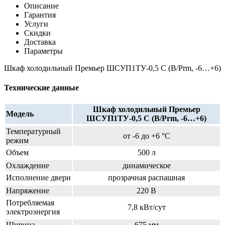
Описание
Гарантия
Услуги
Скидки
Доставка
Параметры
Шкаф холодильный Премьер ШСУП1ТУ-0,5 С (В/Prm, -6…+6)
Технические данные
Шкаф холодильный Премьер
Модель
ШСУП1ТУ-0,5 С (В/Prm, -6…+6)
Температурный
от -6 до +6 °C
режим
Объем
500 л
Охлаждение
динамическое
Исполнение двери
прозрачная распашная
Напряжение
220 В
Потребляемая
7,8 кВт/сут
электроэнергия
Ширина
675 мм