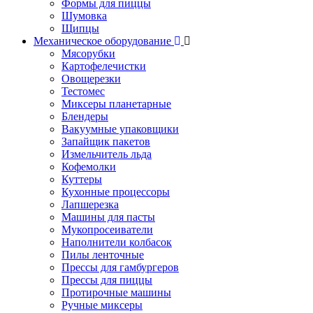
Формы для пиццы
Шумовка
Щипцы
Механическое оборудование
Мясорубки
Картофелечистки
Овощерезки
Тестомес
Миксеры планетарные
Блендеры
Вакуумные упаковщики
Запайщик пакетов
Измельчитель льда
Кофемолки
Куттеры
Кухонные процессоры
Лапшерезка
Машины для пасты
Мукопросеиватели
Наполнители колбасок
Пилы ленточные
Прессы для гамбургеров
Прессы для пиццы
Протирочные машины
Ручные миксеры