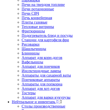
Пароварки
Печи на твердом топливе
Печи ротационные
Печи СВЧ
Печь конвейерная
Плиты газовые
Тепловые витрины
Фритюрницы
Подогреватель блюд и посуды
Станции для картофеля фри
Рисоварки
Шашлычницы
Блинницы
Аппарат для корн-догов
Вафельницы
Аппарат для пончиков
Инсектицидные лампы
Аппараты для сахарной ваты
Пончиковые аппараты
Аппараты для попкорна
Аппарат для хот-догов
Тостеры
Аппарат для варки кукурузы
Нейтральное и инвентарь
Столы производственные