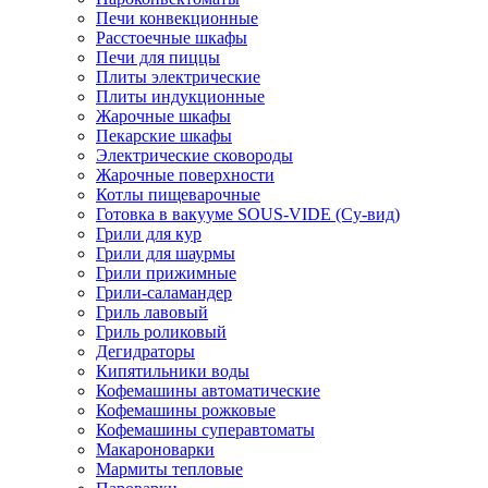
Печи конвекционные
Расстоечные шкафы
Печи для пиццы
Плиты электрические
Плиты индукционные
Жарочные шкафы
Пекарские шкафы
Электрические сковороды
Жарочные поверхности
Котлы пищеварочные
Готовка в вакууме SOUS-VIDE (Су-вид)
Грили для кур
Грили для шаурмы
Грили прижимные
Грили-саламандер
Гриль лавовый
Гриль роликовый
Дегидраторы
Кипятильники воды
Кофемашины автоматические
Кофемашины рожковые
Кофемашины суперавтоматы
Макароноварки
Мармиты тепловые