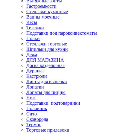
Вытяжные зонты
Гастроемкости
Стеллажи кухонные
Ванны моечные
Весы
Тележки
Подставки под пароконвектоматы
Полки
Стеллажи торговые
Шпильки для кухни
Дежа
ДЛЯ МАГАЗИНА
Доска разделочная
Дуршлаг
Кастрюли
Листы для выпечки
Лопатки
Лопаты для пиццы
Нож
Подставки, подтоварники
Половник
Сито
Сковорода
Термос
Торговые прилавоки