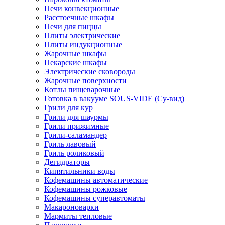
Печи конвекционные
Расстоечные шкафы
Печи для пиццы
Плиты электрические
Плиты индукционные
Жарочные шкафы
Пекарские шкафы
Электрические сковороды
Жарочные поверхности
Котлы пищеварочные
Готовка в вакууме SOUS-VIDE (Су-вид)
Грили для кур
Грили для шаурмы
Грили прижимные
Грили-саламандер
Гриль лавовый
Гриль роликовый
Дегидраторы
Кипятильники воды
Кофемашины автоматические
Кофемашины рожковые
Кофемашины суперавтоматы
Макароноварки
Мармиты тепловые