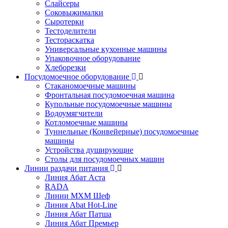
Слайсеры
Соковыжималки
Сыротерки
Тестоделители
Тестораскатка
Универсальные кухонные машины
Упаковочное оборудование
Хлеборезки
Посудомоечное оборудование
Стаканомоечные машины
Фронтальная посудомоечная машина
Купольные посудомоечные машины
Водоумягчители
Котломоечные машины
Туннельные (Конвейерные) посудомоечные
машины
Устройства душирующие
Столы для посудомоечных машин
Линии раздачи питания
Линия Абат Аста
RADA
Линии МХМ Шеф
Линия Abat Hot-Line
Линия Абат Патша
Линия Абат Премьер