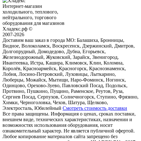
Интернет-магазин
холодильного, теплового,
нейтрального, торгового
оборудования для магазинов
Хладекс.рф ©
2007-2026
Доставим ваш заказ в города МО:
Балашиха, Бронницы,
Видное, Волоколамск, Воскресенск, Дзержинский, Дмитров,
Долгопрудный, Домодедово, Дубна, Егорьевск,
Железнодорожный, Жуковский, Зарайск, Звенигород,
Ивантеевка, Истра, Кашира, Климовск, Клин, Коломна,
Королёв, Красноармейск, Красногорск, Краснознаменск,
Лобня, Лосино-Петровский, Луховицы, Лыткарино,
Люберцы, Можайск, Мытищи, Наро-Фоминск, Ногинск,
Одинцово, Орехово-Зуево, Павловский Посад, Подольск,
Протвино, Пушкино, Пущино, Раменское, Реутов, Руза,
Сергиев Посад, Серпухов, Солнечногорск, Ступино, Фрязино,
Химки, Черноголовка, Чехов, Шатура, Щелково,
Электросталь, Юбилейный
Смотреть стоимость доставки
Все права защищены. Информация о ценах, сроках поставки,
внешнем виде, технических характеристиках, назначении и
возможностях использования оборудования, носит
ознакомительный характер. Не является публичной офертой.
Любое копирование материалов сайта запрещено без