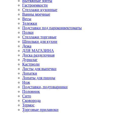
Вытяжные зонты
Гастроемкости
Стеллажи кухонные
Ванны моечные
Весы
Тележки
Подставки под пароконвектоматы
Полки
Стеллажи торговые
Шпильки для кухни
Дежа
ДЛЯ МАГАЗИНА
Доска разделочная
Дуршлаг
Кастрюли
Листы для выпечки
Лопатки
Лопаты для пиццы
Нож
Подставки, подтоварники
Половник
Сито
Сковорода
Термос
Торговые прилавоки