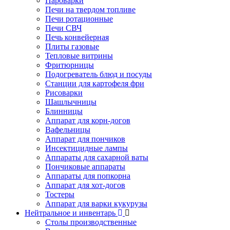
Пароварки
Печи на твердом топливе
Печи ротационные
Печи СВЧ
Печь конвейерная
Плиты газовые
Тепловые витрины
Фритюрницы
Подогреватель блюд и посуды
Станции для картофеля фри
Рисоварки
Шашлычницы
Блинницы
Аппарат для корн-догов
Вафельницы
Аппарат для пончиков
Инсектицидные лампы
Аппараты для сахарной ваты
Пончиковые аппараты
Аппараты для попкорна
Аппарат для хот-догов
Тостеры
Аппарат для варки кукурузы
Нейтральное и инвентарь
Столы производственные