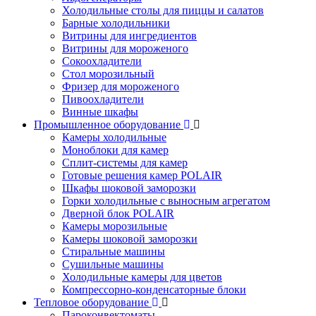
Холодильные столы для пиццы и салатов
Барные холодильники
Витрины для ингредиентов
Витрины для мороженого
Сокоохладители
Стол морозильный
Фризер для мороженого
Пивоохладители
Винные шкафы
Промышленное оборудование
Камеры холодильные
Моноблоки для камер
Сплит-системы для камер
Готовые решения камер POLAIR
Шкафы шоковой заморозки
Горки холодильные с выносным агрегатом
Дверной блок POLAIR
Камеры морозильные
Камеры шоковой заморозки
Стиральные машины
Сушильные машины
Холодильные камеры для цветов
Компрессорно-конденсаторные блоки
Тепловое оборудование
Пароконвектоматы