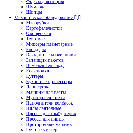
Формы для пиццы
Шумовка
Щипцы
Механическое оборудование
Мясорубки
Картофелечистки
Овощерезки
Тестомес
Миксеры планетарные
Блендеры
Вакуумные упаковщики
Запайщик пакетов
Измельчитель льда
Кофемолки
Куттеры
Кухонные процессоры
Лапшерезка
Машины для пасты
Мукопросеиватели
Наполнители колбасок
Пилы ленточные
Прессы для гамбургеров
Прессы для пиццы
Протирочные машины
Ручные миксеры