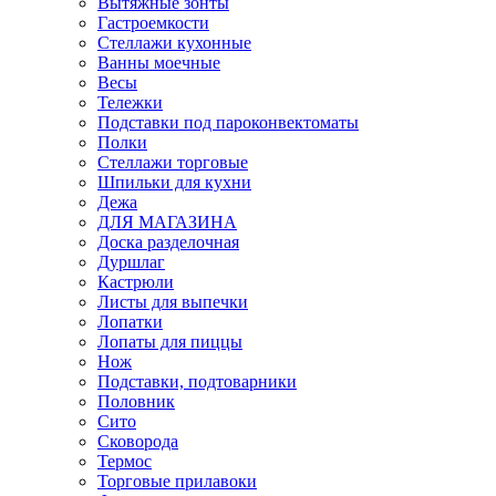
Вытяжные зонты
Гастроемкости
Стеллажи кухонные
Ванны моечные
Весы
Тележки
Подставки под пароконвектоматы
Полки
Стеллажи торговые
Шпильки для кухни
Дежа
ДЛЯ МАГАЗИНА
Доска разделочная
Дуршлаг
Кастрюли
Листы для выпечки
Лопатки
Лопаты для пиццы
Нож
Подставки, подтоварники
Половник
Сито
Сковорода
Термос
Торговые прилавоки