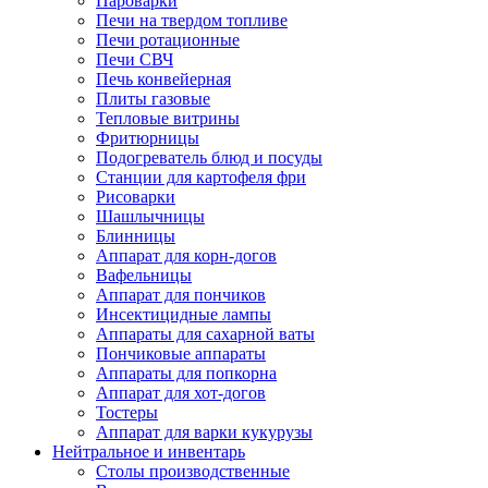
Пароварки
Печи на твердом топливе
Печи ротационные
Печи СВЧ
Печь конвейерная
Плиты газовые
Тепловые витрины
Фритюрницы
Подогреватель блюд и посуды
Станции для картофеля фри
Рисоварки
Шашлычницы
Блинницы
Аппарат для корн-догов
Вафельницы
Аппарат для пончиков
Инсектицидные лампы
Аппараты для сахарной ваты
Пончиковые аппараты
Аппараты для попкорна
Аппарат для хот-догов
Тостеры
Аппарат для варки кукурузы
Нейтральное и инвентарь
Столы производственные