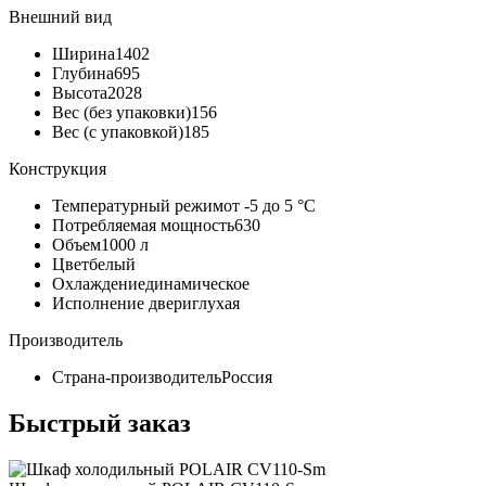
Внешний вид
Ширина
1402
Глубина
695
Высота
2028
Вес (без упаковки)
156
Вес (с упаковкой)
185
Конструкция
Температурный режим
от -5 до 5 °C
Потребляемая мощность
630
Объем
1000 л
Цвет
белый
Охлаждение
динамическое
Исполнение двери
глухая
Производитель
Страна-производитель
Россия
Быстрый заказ