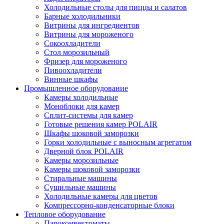
Холодильные столы для пиццы и салатов
Барные холодильники
Витрины для ингредиентов
Витрины для мороженого
Сокоохладители
Стол морозильный
Фризер для мороженого
Пивоохладители
Винные шкафы
Промышленное оборудование
Камеры холодильные
Моноблоки для камер
Сплит-системы для камер
Готовые решения камер POLAIR
Шкафы шоковой заморозки
Горки холодильные с выносным агрегатом
Дверной блок POLAIR
Камеры морозильные
Камеры шоковой заморозки
Стиральные машины
Сушильные машины
Холодильные камеры для цветов
Компрессорно-конденсаторные блоки
Тепловое оборудование
Пароконвектоматы