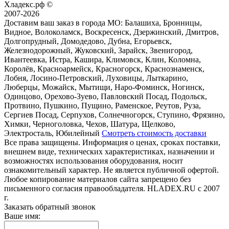
Хладекс.рф ©
2007-2026
Доставим ваш заказ в города МО:
Балашиха, Бронницы,
Видное, Волоколамск, Воскресенск, Дзержинский, Дмитров,
Долгопрудный, Домодедово, Дубна, Егорьевск,
Железнодорожный, Жуковский, Зарайск, Звенигород,
Ивантеевка, Истра, Кашира, Климовск, Клин, Коломна,
Королёв, Красноармейск, Красногорск, Краснознаменск,
Лобня, Лосино-Петровский, Луховицы, Лыткарино,
Люберцы, Можайск, Мытищи, Наро-Фоминск, Ногинск,
Одинцово, Орехово-Зуево, Павловский Посад, Подольск,
Протвино, Пушкино, Пущино, Раменское, Реутов, Руза,
Сергиев Посад, Серпухов, Солнечногорск, Ступино, Фрязино,
Химки, Черноголовка, Чехов, Шатура, Щелково,
Электросталь, Юбилейный
Смотреть стоимость доставки
Все права защищены. Информация о ценах, сроках поставки,
внешнем виде, технических характеристиках, назначении и
возможностях использования оборудования, носит
ознакомительный характер. Не является публичной офертой.
Любое копирование материалов сайта запрещено без
письменного согласия правообладателя. HLADEX.RU c 2007
г.
Заказать обратный звонок
Ваше имя: