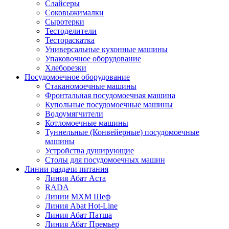
Слайсеры
Соковыжималки
Сыротерки
Тестоделители
Тестораскатка
Универсальные кухонные машины
Упаковочное оборудование
Хлеборезки
Посудомоечное оборудование
Стаканомоечные машины
Фронтальная посудомоечная машина
Купольные посудомоечные машины
Водоумягчители
Котломоечные машины
Туннельные (Конвейерные) посудомоечные
машины
Устройства душирующие
Столы для посудомоечных машин
Линии раздачи питания
Линия Абат Аста
RADA
Линии МХМ Шеф
Линия Abat Hot-Line
Линия Абат Патша
Линия Абат Премьер