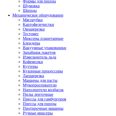
Формы для пиццы
Шумовка
Щипцы
Механическое оборудование
Мясорубки
Картофелечистки
Овощерезки
Тестомес
Миксеры планетарные
Блендеры
Вакуумные упаковщики
Запайщик пакетов
Измельчитель льда
Кофемолки
Куттеры
Кухонные процессоры
Лапшерезка
Машины для пасты
Мукопросеиватели
Наполнители колбасок
Пилы ленточные
Прессы для гамбургеров
Прессы для пиццы
Протирочные машины
Ручные миксеры