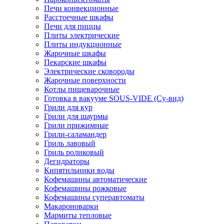
Печи конвекционные
Расстоечные шкафы
Печи для пиццы
Плиты электрические
Плиты индукционные
Жарочные шкафы
Пекарские шкафы
Электрические сковороды
Жарочные поверхности
Котлы пищеварочные
Готовка в вакууме SOUS-VIDE (Су-вид)
Грили для кур
Грили для шаурмы
Грили прижимные
Грили-саламандер
Гриль лавовый
Гриль роликовый
Дегидраторы
Кипятильники воды
Кофемашины автоматические
Кофемашины рожковые
Кофемашины суперавтоматы
Макароноварки
Мармиты тепловые