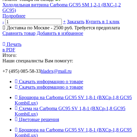
Холодильная витрина Carboma GC95 SM 1,2-1 (ВХС-1,2
GC95)
Подробнее
-
+
Заказать
Купить в 1 клик
Доставка по Москве - 2500 руб.
Требуется предоплата
Сравнить товар
Добавить в избранное
Печать
в PDF
Итого:
Наши специалисты Вам помогут:
+7 (495) 085-58-33
hladex@mail.ru
Скачать информацию о товаре
Скачать информацию о товаре
Брошюра на Carboma GC95 SV 1,8-1 (ВХСр-1,8 GC95
KombiLux)
Схема на Carboma GC95 SV 1,8-1 (ВХСр-1,8 GC95
KombiLux)
Цветовые решения
Брошюра на Carboma GC95 SV 1,8-1 (ВХСр-1,8 GC95
KombiLux)