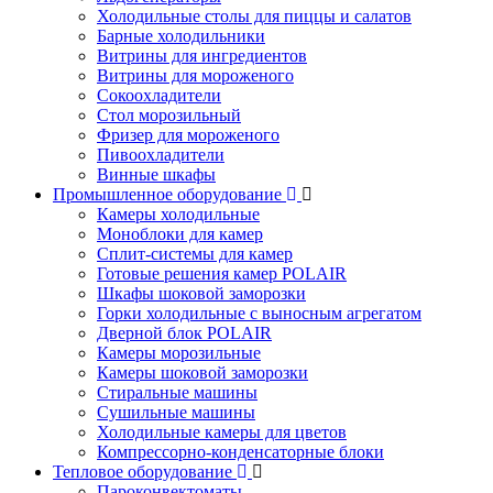
Холодильные столы для пиццы и салатов
Барные холодильники
Витрины для ингредиентов
Витрины для мороженого
Сокоохладители
Стол морозильный
Фризер для мороженого
Пивоохладители
Винные шкафы
Промышленное оборудование
Камеры холодильные
Моноблоки для камер
Сплит-системы для камер
Готовые решения камер POLAIR
Шкафы шоковой заморозки
Горки холодильные с выносным агрегатом
Дверной блок POLAIR
Камеры морозильные
Камеры шоковой заморозки
Стиральные машины
Сушильные машины
Холодильные камеры для цветов
Компрессорно-конденсаторные блоки
Тепловое оборудование
Пароконвектоматы