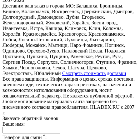
2007-2026
Доставим ваш заказ в города МО:
Балашиха, Бронницы,
Видное, Волоколамск, Воскресенск, Дзержинский, Дмитров,
Долгопрудный, Домодедово, Дубна, Егорьевск,
Железнодорожный, Жуковский, Зарайск, Звенигород,
Ивантеевка, Истра, Кашира, Климовск, Клин, Коломна,
Королёв, Красноармейск, Красногорск, Краснознаменск,
Лобня, Лосино-Петровский, Луховицы, Лыткарино,
Люберцы, Можайск, Мытищи, Наро-Фоминск, Ногинск,
Одинцово, Орехово-Зуево, Павловский Посад, Подольск,
Протвино, Пушкино, Пущино, Раменское, Реутов, Руза,
Сергиев Посад, Серпухов, Солнечногорск, Ступино, Фрязино,
Химки, Черноголовка, Чехов, Шатура, Щелково,
Электросталь, Юбилейный
Смотреть стоимость доставки
Все права защищены. Информация о ценах, сроках поставки,
внешнем виде, технических характеристиках, назначении и
возможностях использования оборудования, носит
ознакомительный характер. Не является публичной офертой.
Любое копирование материалов сайта запрещено без
письменного согласия правообладателя. HLADEX.RU c 2007
г.
Заказать обратный звонок
Ваше имя:
*
Телефон для связи
: