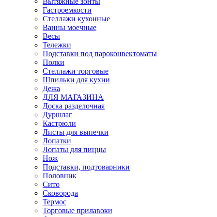
Вытяжные зонты
Гастроемкости
Стеллажи кухонные
Ванны моечные
Весы
Тележки
Подставки под пароконвектоматы
Полки
Стеллажи торговые
Шпильки для кухни
Дежа
ДЛЯ МАГАЗИНА
Доска разделочная
Дуршлаг
Кастрюли
Листы для выпечки
Лопатки
Лопаты для пиццы
Нож
Подставки, подтоварники
Половник
Сито
Сковорода
Термос
Торговые прилавоки