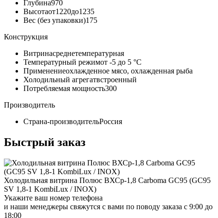
Глубина
970
Высота
от1220до1235
Вес (без упаковки)
175
Конструкция
Витрина
среднетемпературная
Температурный режим
от -5 до 5 °C
Применение
охлажденное мясо, охлажденная рыба
Холодильный агрегат
встроенный
Потребляемая мощность
300
Производитель
Страна-производитель
Россия
Быстрый заказ
Холодильная витрина Полюс ВХСр-1,8 Carboma GC95 (GC95
SV 1,8-1 KombiLux / INOX)
Укажите ваш номер телефона
и наши менеджеры свяжутся с вами по поводу заказа с 9:00 до
18:00