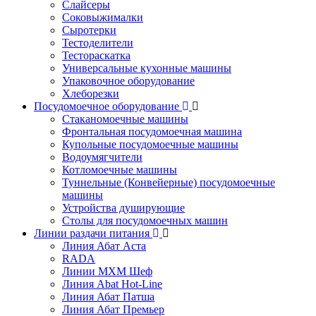
Слайсеры
Соковыжималки
Сыротерки
Тестоделители
Тестораскатка
Универсальные кухонные машины
Упаковочное оборудование
Хлеборезки
Посудомоечное оборудование
Стаканомоечные машины
Фронтальная посудомоечная машина
Купольные посудомоечные машины
Водоумягчители
Котломоечные машины
Туннельные (Конвейерные) посудомоечные
машины
Устройства душирующие
Столы для посудомоечных машин
Линии раздачи питания
Линия Абат Аста
RADA
Линии МХМ Шеф
Линия Abat Hot-Line
Линия Абат Патша
Линия Абат Премьер