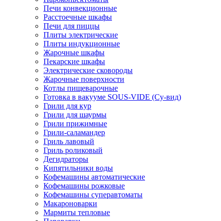
Печи конвекционные
Расстоечные шкафы
Печи для пиццы
Плиты электрические
Плиты индукционные
Жарочные шкафы
Пекарские шкафы
Электрические сковороды
Жарочные поверхности
Котлы пищеварочные
Готовка в вакууме SOUS-VIDE (Су-вид)
Грили для кур
Грили для шаурмы
Грили прижимные
Грили-саламандер
Гриль лавовый
Гриль роликовый
Дегидраторы
Кипятильники воды
Кофемашины автоматические
Кофемашины рожковые
Кофемашины суперавтоматы
Макароноварки
Мармиты тепловые