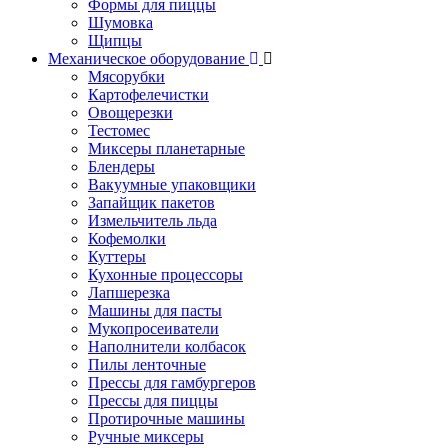
Формы для пиццы
Шумовка
Щипцы
Механическое оборудование
Мясорубки
Картофелечистки
Овощерезки
Тестомес
Миксеры планетарные
Блендеры
Вакуумные упаковщики
Запайщик пакетов
Измельчитель льда
Кофемолки
Куттеры
Кухонные процессоры
Лапшерезка
Машины для пасты
Мукопросеиватели
Наполнители колбасок
Пилы ленточные
Прессы для гамбургеров
Прессы для пиццы
Протирочные машины
Ручные миксеры