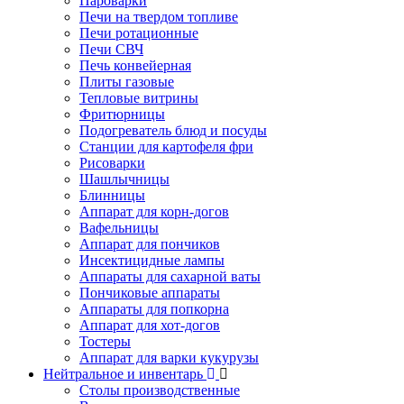
Пароварки
Печи на твердом топливе
Печи ротационные
Печи СВЧ
Печь конвейерная
Плиты газовые
Тепловые витрины
Фритюрницы
Подогреватель блюд и посуды
Станции для картофеля фри
Рисоварки
Шашлычницы
Блинницы
Аппарат для корн-догов
Вафельницы
Аппарат для пончиков
Инсектицидные лампы
Аппараты для сахарной ваты
Пончиковые аппараты
Аппараты для попкорна
Аппарат для хот-догов
Тостеры
Аппарат для варки кукурузы
Нейтральное и инвентарь
Столы производственные