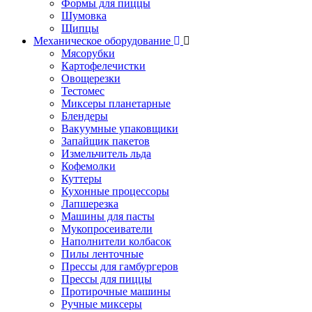
Формы для пиццы
Шумовка
Щипцы
Механическое оборудование
Мясорубки
Картофелечистки
Овощерезки
Тестомес
Миксеры планетарные
Блендеры
Вакуумные упаковщики
Запайщик пакетов
Измельчитель льда
Кофемолки
Куттеры
Кухонные процессоры
Лапшерезка
Машины для пасты
Мукопросеиватели
Наполнители колбасок
Пилы ленточные
Прессы для гамбургеров
Прессы для пиццы
Протирочные машины
Ручные миксеры