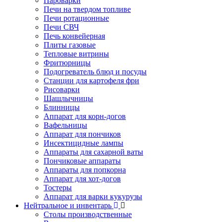
Пароварки
Печи на твердом топливе
Печи ротационные
Печи СВЧ
Печь конвейерная
Плиты газовые
Тепловые витрины
Фритюрницы
Подогреватель блюд и посуды
Станции для картофеля фри
Рисоварки
Шашлычницы
Блинницы
Аппарат для корн-догов
Вафельницы
Аппарат для пончиков
Инсектицидные лампы
Аппараты для сахарной ваты
Пончиковые аппараты
Аппараты для попкорна
Аппарат для хот-догов
Тостеры
Аппарат для варки кукурузы
Нейтральное и инвентарь
Столы производственные