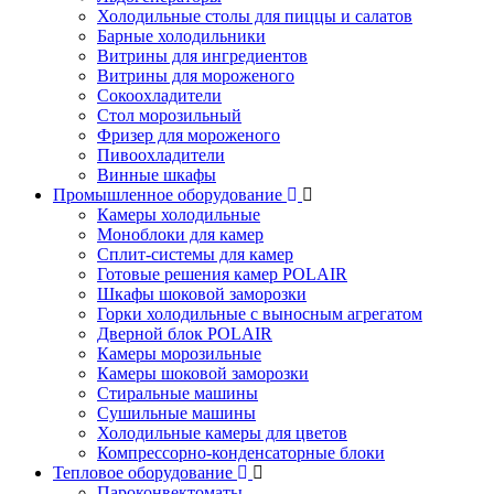
Холодильные столы для пиццы и салатов
Барные холодильники
Витрины для ингредиентов
Витрины для мороженого
Сокоохладители
Стол морозильный
Фризер для мороженого
Пивоохладители
Винные шкафы
Промышленное оборудование
Камеры холодильные
Моноблоки для камер
Сплит-системы для камер
Готовые решения камер POLAIR
Шкафы шоковой заморозки
Горки холодильные с выносным агрегатом
Дверной блок POLAIR
Камеры морозильные
Камеры шоковой заморозки
Стиральные машины
Сушильные машины
Холодильные камеры для цветов
Компрессорно-конденсаторные блоки
Тепловое оборудование
Пароконвектоматы