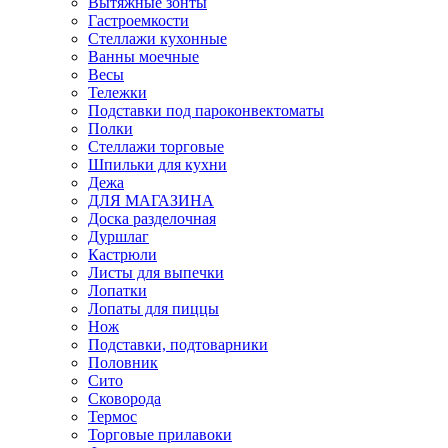
Вытяжные зонты
Гастроемкости
Стеллажи кухонные
Ванны моечные
Весы
Тележки
Подставки под пароконвектоматы
Полки
Стеллажи торговые
Шпильки для кухни
Дежа
ДЛЯ МАГАЗИНА
Доска разделочная
Дуршлаг
Кастрюли
Листы для выпечки
Лопатки
Лопаты для пиццы
Нож
Подставки, подтоварники
Половник
Сито
Сковорода
Термос
Торговые прилавоки