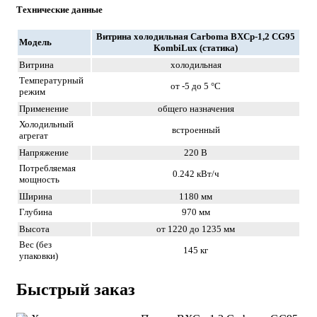
Технические данные
Витрина холодильная Carboma ВХСр-1,2 CG95
Модель
KombiLux (статика)
Витрина
холодильная
Температурный
от -5 до 5 °C
режим
Применение
общего назначения
Холодильный
встроенный
агрегат
Напряжение
220 В
Потребляемая
0.242 кВт/ч
мощность
Ширина
1180 мм
Глубина
970 мм
Высота
от 1220 до 1235 мм
Вес (без
145 кг
упаковки)
Быстрый заказ