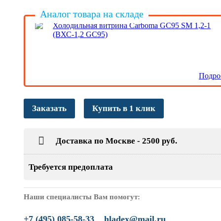
Аналог товара на складе
Холодильная витрина Carboma GC95 SM 1,2-1
(ВХС-1,2 GC95)
Подро
Заказать
Купить в 1 клик
Доставка по Москве - 2500 руб.
Требуется предоплата
Наши специалисты Вам помогут:
+7 (495) 085-58-33
hladex@mail.ru