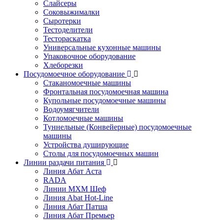
Слайсеры
Соковыжималки
Сыротерки
Тестоделители
Тестораскатка
Универсальные кухонные машины
Упаковочное оборудование
Хлеборезки
Посудомоечное оборудование
Стаканомоечные машины
Фронтальная посудомоечная машина
Купольные посудомоечные машины
Водоумягчители
Котломоечные машины
Туннельные (Конвейерные) посудомоечные
машины
Устройства душирующие
Столы для посудомоечных машин
Линии раздачи питания
Линия Абат Аста
RADA
Линии МХМ Шеф
Линия Abat Hot-Line
Линия Абат Патша
Линия Абат Премьер