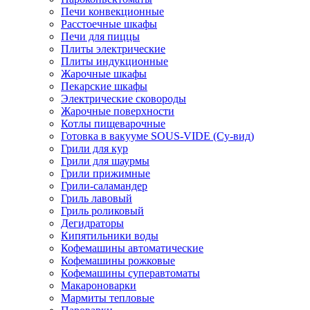
Печи конвекционные
Расстоечные шкафы
Печи для пиццы
Плиты электрические
Плиты индукционные
Жарочные шкафы
Пекарские шкафы
Электрические сковороды
Жарочные поверхности
Котлы пищеварочные
Готовка в вакууме SOUS-VIDE (Су-вид)
Грили для кур
Грили для шаурмы
Грили прижимные
Грили-саламандер
Гриль лавовый
Гриль роликовый
Дегидраторы
Кипятильники воды
Кофемашины автоматические
Кофемашины рожковые
Кофемашины суперавтоматы
Макароноварки
Мармиты тепловые