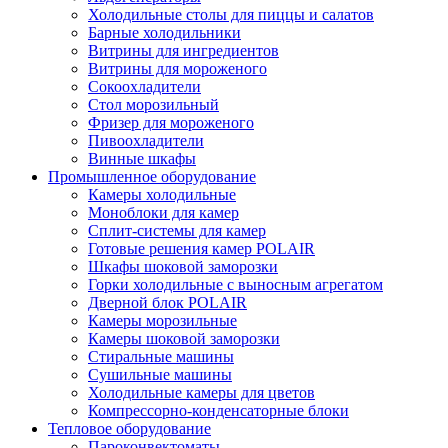
Холодильные столы для пиццы и салатов
Барные холодильники
Витрины для ингредиентов
Витрины для мороженого
Сокоохладители
Стол морозильный
Фризер для мороженого
Пивоохладители
Винные шкафы
Промышленное оборудование
Камеры холодильные
Моноблоки для камер
Сплит-системы для камер
Готовые решения камер POLAIR
Шкафы шоковой заморозки
Горки холодильные с выносным агрегатом
Дверной блок POLAIR
Камеры морозильные
Камеры шоковой заморозки
Стиральные машины
Сушильные машины
Холодильные камеры для цветов
Компрессорно-конденсаторные блоки
Тепловое оборудование
Пароконвектоматы