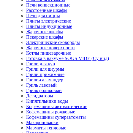
Печи конвекционные
Расстоечные шкафы
Печи для пиццы
Плиты электрические
Плиты индукционные
Жарочные шкафы
Пекарские шкафы
Электрические сковороды
Жарочные поверхности
Котлы пищеварочные
Готовка в вакууме SOUS-VIDE (Су-вид)
Грили для кур
Грили для шаурмы
Грили прижимные
Грили-саламандер
Гриль лавовый
Гриль роликовый
Дегидраторы
Кипятильники воды
Кофемашины автоматические
Кофемашины рожковые
Кофемашины суперавтоматы
Макароноварки
Мармиты тепловые