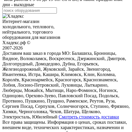
дни - выходные
Интернет-магазин
холодильного, теплового,
нейтрального, торгового
оборудования для магазинов
Хладекс.рф ©
2007-2026
Доставим ваш заказ в города МО:
Балашиха, Бронницы,
Видное, Волоколамск, Воскресенск, Дзержинский, Дмитров,
Долгопрудный, Домодедово, Дубна, Егорьевск,
Железнодорожный, Жуковский, Зарайск, Звенигород,
Ивантеевка, Истра, Кашира, Климовск, Клин, Коломна,
Королёв, Красноармейск, Красногорск, Краснознаменск,
Лобня, Лосино-Петровский, Луховицы, Лыткарино,
Люберцы, Можайск, Мытищи, Наро-Фоминск, Ногинск,
Одинцово, Орехово-Зуево, Павловский Посад, Подольск,
Протвино, Пушкино, Пущино, Раменское, Реутов, Руза,
Сергиев Посад, Серпухов, Солнечногорск, Ступино, Фрязино,
Химки, Черноголовка, Чехов, Шатура, Щелково,
Электросталь, Юбилейный
Смотреть стоимость доставки
Все права защищены. Информация о ценах, сроках поставки,
внешнем виде, технических характеристиках, назначении и