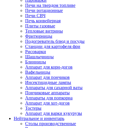
Пароварки
Печи на твердом топливе
Печи ротационные
Печи СВЧ
Печь конвейерная
Плиты газовые
Тепловые витрины
Фритюрницы
Подогреватель блюд и посуды
Станции для картофеля фри
Рисоварки
Шашлычницы
Блинницы
Аппарат для корн-догов
Вафельницы
Аппарат для пончиков
Инсектицидные лампы
Аппараты для сахарной ваты
Пончиковые аппараты
Аппараты для попкорна
Аппарат для хот-догов
Тостеры
Аппарат для варки кукурузы
Нейтральное и инвентарь
Столы производственные