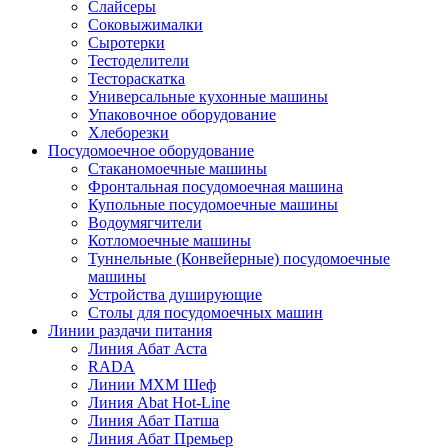
Слайсеры
Соковыжималки
Сыротерки
Тестоделители
Тестораскатка
Универсальные кухонные машины
Упаковочное оборудование
Хлеборезки
Посудомоечное оборудование
Стаканомоечные машины
Фронтальная посудомоечная машина
Купольные посудомоечные машины
Водоумягчители
Котломоечные машины
Туннельные (Конвейерные) посудомоечные
машины
Устройства душирующие
Столы для посудомоечных машин
Линии раздачи питания
Линия Абат Аста
RADA
Линии МХМ Шеф
Линия Abat Hot-Line
Линия Абат Патша
Линия Абат Премьер