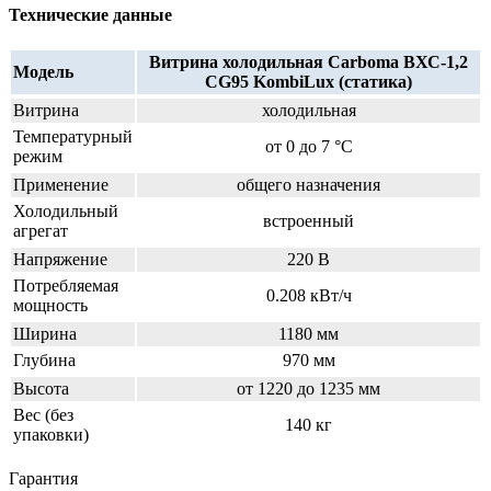
Технические данные
Витрина холодильная Carboma ВХС-1,2
Модель
CG95 KombiLux (статика)
Витрина
холодильная
Температурный
от 0 до 7 °C
режим
Применение
общего назначения
Холодильный
встроенный
агрегат
Напряжение
220 В
Потребляемая
0.208 кВт/ч
мощность
Ширина
1180 мм
Глубина
970 мм
Высота
от 1220 до 1235 мм
Вес (без
140 кг
упаковки)
Гарантия