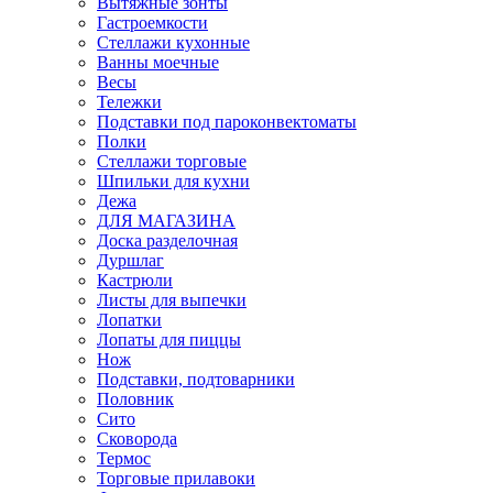
Вытяжные зонты
Гастроемкости
Стеллажи кухонные
Ванны моечные
Весы
Тележки
Подставки под пароконвектоматы
Полки
Стеллажи торговые
Шпильки для кухни
Дежа
ДЛЯ МАГАЗИНА
Доска разделочная
Дуршлаг
Кастрюли
Листы для выпечки
Лопатки
Лопаты для пиццы
Нож
Подставки, подтоварники
Половник
Сито
Сковорода
Термос
Торговые прилавоки