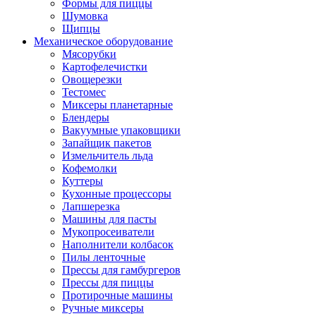
Формы для пиццы
Шумовка
Щипцы
Механическое оборудование
Мясорубки
Картофелечистки
Овощерезки
Тестомес
Миксеры планетарные
Блендеры
Вакуумные упаковщики
Запайщик пакетов
Измельчитель льда
Кофемолки
Куттеры
Кухонные процессоры
Лапшерезка
Машины для пасты
Мукопросеиватели
Наполнители колбасок
Пилы ленточные
Прессы для гамбургеров
Прессы для пиццы
Протирочные машины
Ручные миксеры