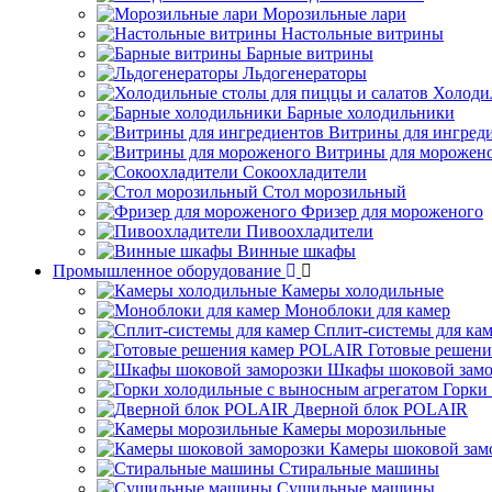
Морозильные лари
Настольные витрины
Барные витрины
Льдогенераторы
Холоди
Барные холодильники
Витрины для ингред
Витрины для морожен
Сокоохладители
Стол морозильный
Фризер для мороженого
Пивоохладители
Винные шкафы
Промышленное оборудование
Камеры холодильные
Моноблоки для камер
Сплит-системы для ка
Готовые решен
Шкафы шоковой замо
Горки
Дверной блок POLAIR
Камеры морозильные
Камеры шоковой зам
Стиральные машины
Сушильные машины