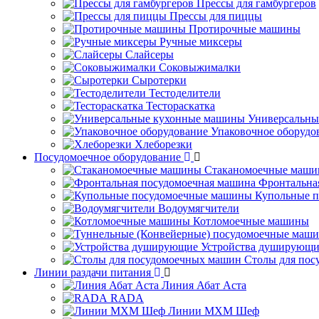
Прессы для гамбургеров
Прессы для пиццы
Протирочные машины
Ручные миксеры
Слайсеры
Соковыжималки
Сыротерки
Тестоделители
Тестораскатка
Универсальны
Упаковочное оборудо
Хлеборезки
Посудомоечное оборудование
Стаканомоечные маш
Фронтальна
Купольные 
Водоумягчители
Котломоечные машины
Устройства душирующи
Столы для по
Линии раздачи питания
Линия Абат Аста
RADA
Линии МХМ Шеф