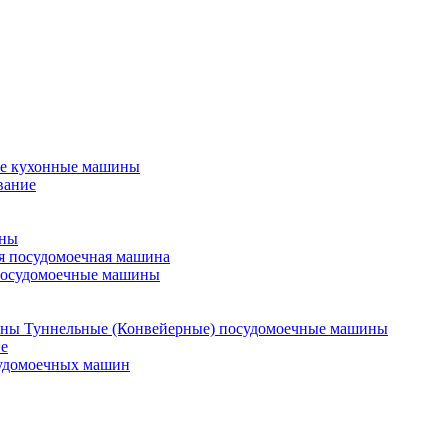
е кухонные машины
вание
ины
я посудомоечная машина
посудомоечные машины
Туннельные (Конвейерные) посудомоечные машины
е
судомоечных машин