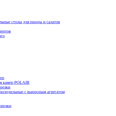
льные столы для пиццы и салатов
иентов
ого
мер
ия камер POLAIR
розки
 холодильные с выносным агрегатом
орозки