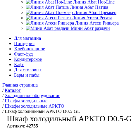
Линия Abat Hot-Line
Линия Абат Патша
Линия Абат Премьер
Линия Атеси Регата
Линия Атеси Ривьера
Мини Абат раздачи
Для магазина
Пиццерия
Хлебопекарное
Фаст-фуд
Кондитерское
Кафе
Для столовых
Бары и пабы
Главная страница
/
Каталог
/
Холодильное оборудование
/
Шкафы холодильные
/
Шкафы холодильные АРКТО
/
Шкаф холодильный АРКТО D0.5-GL
Шкаф холодильный АРКТО D0.5-
Артикул:
42755