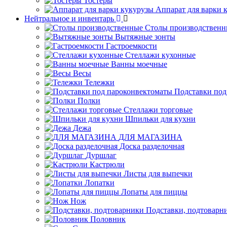
Тостеры
Аппарат для варки 
Нейтральное и инвентарь
Столы производственн
Вытяжные зонты
Гастроемкости
Стеллажи кухонные
Ванны моечные
Весы
Тележки
Подставки под
Полки
Стеллажи торговые
Шпильки для кухни
Дежа
ДЛЯ МАГАЗИНА
Доска разделочная
Дуршлаг
Кастрюли
Листы для выпечки
Лопатки
Лопаты для пиццы
Нож
Подставки, подтоварн
Половник