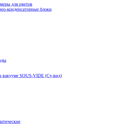
меры для цветов
рно-конденсаторные блоки
оды
 в вакууме SOUS-VIDE (Су-вид)
атические