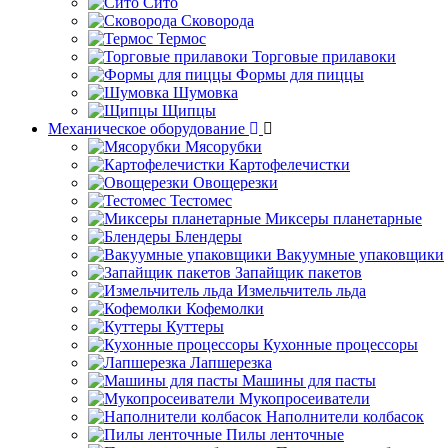
Сито
Сковорода
Термос
Торговые прилавоки
Формы для пиццы
Шумовка
Щипцы
Механическое оборудование
Мясорубки
Картофелечистки
Овощерезки
Тестомес
Миксеры планетарные
Блендеры
Вакуумные упаковщики
Запайщик пакетов
Измельчитель льда
Кофемолки
Куттеры
Кухонные процессоры
Лапшерезка
Машины для пасты
Мукопросеиватели
Наполнители колбасок
Пилы ленточные