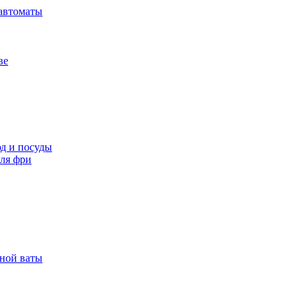
автоматы
ве
д и посуды
ля фри
рной ваты