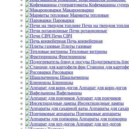
Кофемашины супер
Макароноварки
Мармиты тепловые
Пароварки
Печи на твердом топли
Печи ротационные
Печи СВЧ
Печь конвейерная
Плиты газовые
Тепловые витрины
Фритюрницы
Подогреватель блю
Станции для картофе
Рисоварки
Шашлычницы
Блинницы
Аппарат для корн-догов
Вафельницы
Аппарат для пончиков
Инсектицидные лампы
Аппараты для саха
Пончиковые аппараты
Аппараты для попкорна
Аппарат для хот-догов