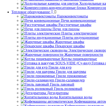
Холодильные ка
Компрессо
Тепловое оборудование
Пароконвектоматы
Печи конвекционные
Расстоечные шкафы
Печи для пиццы
Плиты электрические
Плиты индукционные
Жарочные шкафы
Пекарские шкафы
Электрические сковор
Жарочные поверхности
Котлы пищеварочные
Готовка
Грили для кур
Грили для шаурмы
Грили прижимные
Грили-саламандер
Гриль лавовый
Гриль роликовый
Дегидраторы
Кипятильники воды
Кофемашины автом
Кофемашины рожковые