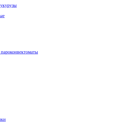
кукурузы
ые
 пароконвектоматы
ики