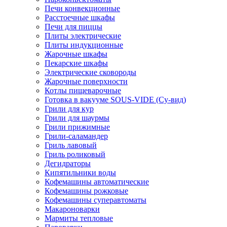
Печи конвекционные
Расстоечные шкафы
Печи для пиццы
Плиты электрические
Плиты индукционные
Жарочные шкафы
Пекарские шкафы
Электрические сковороды
Жарочные поверхности
Котлы пищеварочные
Готовка в вакууме SOUS-VIDE (Су-вид)
Грили для кур
Грили для шаурмы
Грили прижимные
Грили-саламандер
Гриль лавовый
Гриль роликовый
Дегидраторы
Кипятильники воды
Кофемашины автоматические
Кофемашины рожковые
Кофемашины суперавтоматы
Макароноварки
Мармиты тепловые