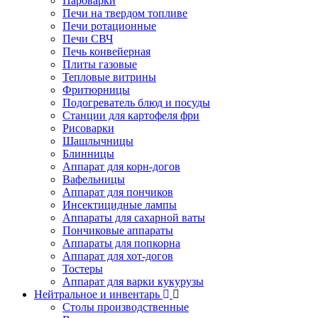
Пароварки
Печи на твердом топливе
Печи ротационные
Печи СВЧ
Печь конвейерная
Плиты газовые
Тепловые витрины
Фритюрницы
Подогреватель блюд и посуды
Станции для картофеля фри
Рисоварки
Шашлычницы
Блинницы
Аппарат для корн-догов
Вафельницы
Аппарат для пончиков
Инсектицидные лампы
Аппараты для сахарной ваты
Пончиковые аппараты
Аппараты для попкорна
Аппарат для хот-догов
Тостеры
Аппарат для варки кукурузы
Нейтральное и инвентарь
Столы производственные