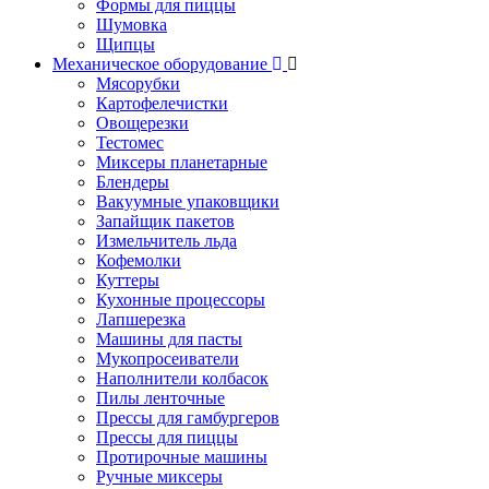
Формы для пиццы
Шумовка
Щипцы
Механическое оборудование
Мясорубки
Картофелечистки
Овощерезки
Тестомес
Миксеры планетарные
Блендеры
Вакуумные упаковщики
Запайщик пакетов
Измельчитель льда
Кофемолки
Куттеры
Кухонные процессоры
Лапшерезка
Машины для пасты
Мукопросеиватели
Наполнители колбасок
Пилы ленточные
Прессы для гамбургеров
Прессы для пиццы
Протирочные машины
Ручные миксеры