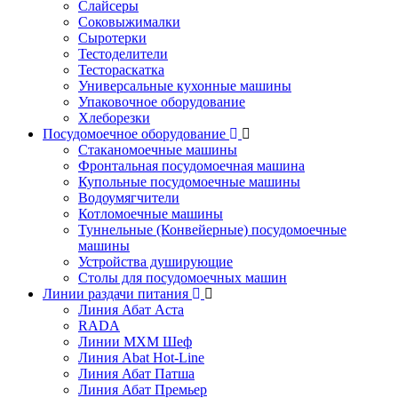
Слайсеры
Соковыжималки
Сыротерки
Тестоделители
Тестораскатка
Универсальные кухонные машины
Упаковочное оборудование
Хлеборезки
Посудомоечное оборудование
Стаканомоечные машины
Фронтальная посудомоечная машина
Купольные посудомоечные машины
Водоумягчители
Котломоечные машины
Туннельные (Конвейерные) посудомоечные
машины
Устройства душирующие
Столы для посудомоечных машин
Линии раздачи питания
Линия Абат Аста
RADA
Линии МХМ Шеф
Линия Abat Hot-Line
Линия Абат Патша
Линия Абат Премьер