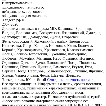
Интернет-магазин
холодильного, теплового,
нейтрального, торгового
оборудования для магазинов
Хладекс.рф ©
2007-2026
Доставим ваш заказ в города МО:
Балашиха, Бронницы,
Видное, Волоколамск, Воскресенск, Дзержинский, Дмитров,
Долгопрудный, Домодедово, Дубна, Егорьевск,
Железнодорожный, Жуковский, Зарайск, Звенигород,
Ивантеевка, Истра, Кашира, Климовск, Клин, Коломна,
Королёв, Красноармейск, Красногорск, Краснознаменск,
Лобня, Лосино-Петровский, Луховицы, Лыткарино,
Люберцы, Можайск, Мытищи, Наро-Фоминск, Ногинск,
Одинцово, Орехово-Зуево, Павловский Посад, Подольск,
Протвино, Пушкино, Пущино, Раменское, Реутов, Руза,
Сергиев Посад, Серпухов, Солнечногорск, Ступино, Фрязино,
Химки, Черноголовка, Чехов, Шатура, Щелково,
Электросталь, Юбилейный
Смотреть стоимость доставки
Все права защищены. Информация о ценах, сроках поставки,
внешнем виде, технических характеристиках, назначении и
возможностях использования оборудования, носит
ознакомительный характер. Не является публичной офертой.
Любое копирование материалов сайта запрещено без
письменного согласия правообладателя. HLADEX.RU c 2007