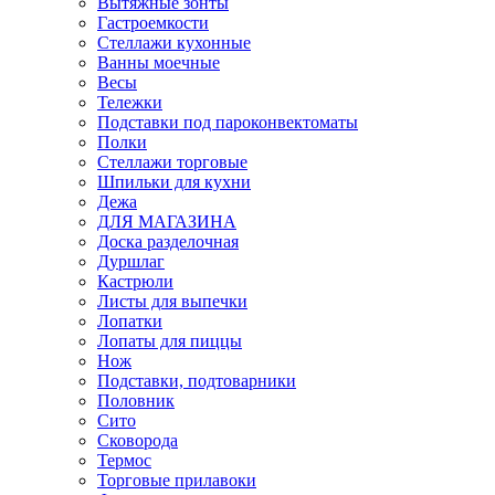
Вытяжные зонты
Гастроемкости
Стеллажи кухонные
Ванны моечные
Весы
Тележки
Подставки под пароконвектоматы
Полки
Стеллажи торговые
Шпильки для кухни
Дежа
ДЛЯ МАГАЗИНА
Доска разделочная
Дуршлаг
Кастрюли
Листы для выпечки
Лопатки
Лопаты для пиццы
Нож
Подставки, подтоварники
Половник
Сито
Сковорода
Термос
Торговые прилавоки