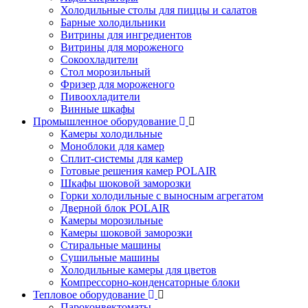
Холодильные столы для пиццы и салатов
Барные холодильники
Витрины для ингредиентов
Витрины для мороженого
Сокоохладители
Стол морозильный
Фризер для мороженого
Пивоохладители
Винные шкафы
Промышленное оборудование
Камеры холодильные
Моноблоки для камер
Сплит-системы для камер
Готовые решения камер POLAIR
Шкафы шоковой заморозки
Горки холодильные с выносным агрегатом
Дверной блок POLAIR
Камеры морозильные
Камеры шоковой заморозки
Стиральные машины
Сушильные машины
Холодильные камеры для цветов
Компрессорно-конденсаторные блоки
Тепловое оборудование
Пароконвектоматы