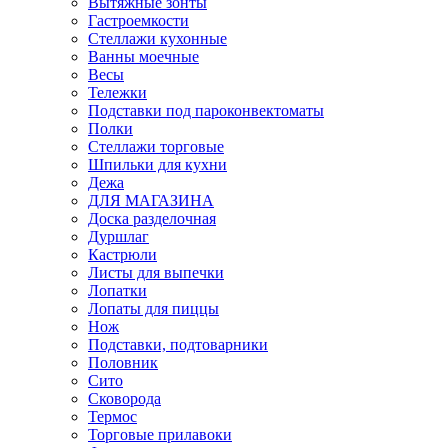
Вытяжные зонты
Гастроемкости
Стеллажи кухонные
Ванны моечные
Весы
Тележки
Подставки под пароконвектоматы
Полки
Стеллажи торговые
Шпильки для кухни
Дежа
ДЛЯ МАГАЗИНА
Доска разделочная
Дуршлаг
Кастрюли
Листы для выпечки
Лопатки
Лопаты для пиццы
Нож
Подставки, подтоварники
Половник
Сито
Сковорода
Термос
Торговые прилавоки