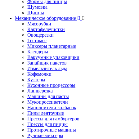
Формы для пиццы
Шумовка
Щипцы
Механическое оборудование
Мясорубки
Картофелечистки
Овощерезки
Тестомес
Миксеры планетарные
Блендеры
Вакуумные упаковщики
Запайщик пакетов
Измельчитель льда
Кофемолки
Куттеры
Кухонные процессоры
Лапшерезка
Машины для пасты
Мукопросеиватели
Наполнители колбасок
Пилы ленточные
Прессы для гамбургеров
Прессы для пиццы
Протирочные машины
Ручные миксеры