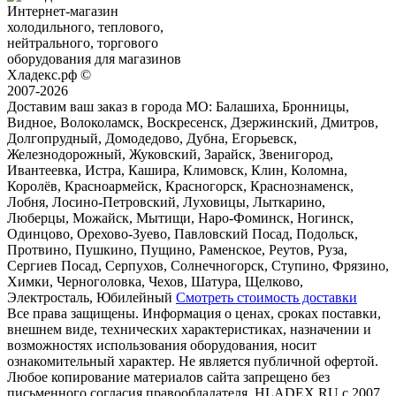
Интернет-магазин
холодильного, теплового,
нейтрального, торгового
оборудования для магазинов
Хладекс.рф ©
2007-2026
Доставим ваш заказ в города МО:
Балашиха, Бронницы,
Видное, Волоколамск, Воскресенск, Дзержинский, Дмитров,
Долгопрудный, Домодедово, Дубна, Егорьевск,
Железнодорожный, Жуковский, Зарайск, Звенигород,
Ивантеевка, Истра, Кашира, Климовск, Клин, Коломна,
Королёв, Красноармейск, Красногорск, Краснознаменск,
Лобня, Лосино-Петровский, Луховицы, Лыткарино,
Люберцы, Можайск, Мытищи, Наро-Фоминск, Ногинск,
Одинцово, Орехово-Зуево, Павловский Посад, Подольск,
Протвино, Пушкино, Пущино, Раменское, Реутов, Руза,
Сергиев Посад, Серпухов, Солнечногорск, Ступино, Фрязино,
Химки, Черноголовка, Чехов, Шатура, Щелково,
Электросталь, Юбилейный
Смотреть стоимость доставки
Все права защищены. Информация о ценах, сроках поставки,
внешнем виде, технических характеристиках, назначении и
возможностях использования оборудования, носит
ознакомительный характер. Не является публичной офертой.
Любое копирование материалов сайта запрещено без
письменного согласия правообладателя. HLADEX.RU c 2007