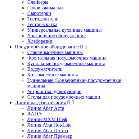
Слайсеры
Соковыжималки
Сыротерки
Тестоделители
Тестораскатка
Универсальные кухонные машины
Упаковочное оборудование
Хлеборезки
Посудомоечное оборудование
Стаканомоечные машины
Фронтальная посудомоечная машина
Купольные посудомоечные машины
Водоумягчители
Котломоечные машины
Туннельные (Конвейерные) посудомоечные
машины
Устройства душирующие
Столы для посудомоечных машин
Линии раздачи питания
Линия Абат Аста
RADA
Линии МХМ Шеф
Линия Abat Hot-Line
Линия Абат Патша
Линия Абат Премьер