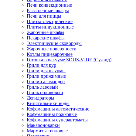
Печи конвекционные
Расстоечные шкафы
Печи для пиццы
Плиты электрические
Плиты индукционные
Жарочные шкафы
Пекарские шкафы
Электрические сковороды
Жарочные поверхности
Котлы пищеварочные
Готовка в вакууме SOUS-VIDE (Су-вид)
Грили для кур
Грили для шаурмы
Грили прижимные
Грили-саламандер
Гриль лавовый
Гриль роликовый
Дегидраторы
Кипятильники воды
Кофемашины автоматические
Кофемашины рожковые
Кофемашины суперавтоматы
Макароноварки
Мармиты тепловые