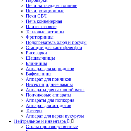
Пароварки
Печи на твердом топливе
Печи ротационные
Печи СВЧ
Печь конвейерная
Плиты газовые
Тепловые витрины
Фритюрницы
Подогреватель блюд и посуды
Станции для картофеля фри
Рисоварки
Шашлычницы
Блинницы
Аппарат для корн-догов
Вафельницы
Аппарат для пончиков
Инсектицидные лампы
Аппараты для сахарной ваты
Пончиковые аппараты
Аппараты для попкорна
Аппарат для хот-догов
Тостеры
Аппарат для варки кукурузы
Нейтральное и инвентарь
Столы производственные