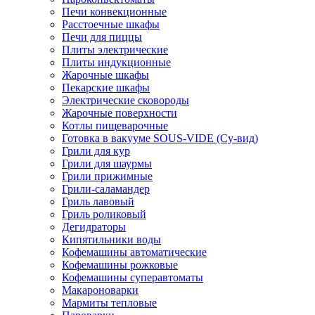
Печи конвекционные
Расстоечные шкафы
Печи для пиццы
Плиты электрические
Плиты индукционные
Жарочные шкафы
Пекарские шкафы
Электрические сковороды
Жарочные поверхности
Котлы пищеварочные
Готовка в вакууме SOUS-VIDE (Су-вид)
Грили для кур
Грили для шаурмы
Грили прижимные
Грили-саламандер
Гриль лавовый
Гриль роликовый
Дегидраторы
Кипятильники воды
Кофемашины автоматические
Кофемашины рожковые
Кофемашины суперавтоматы
Макароноварки
Мармиты тепловые