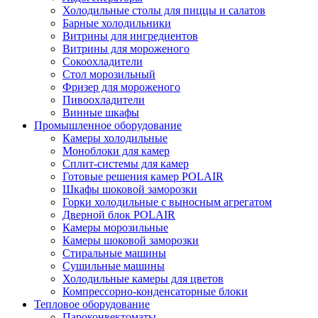
Холодильные столы для пиццы и салатов
Барные холодильники
Витрины для ингредиентов
Витрины для мороженого
Сокоохладители
Стол морозильный
Фризер для мороженого
Пивоохладители
Винные шкафы
Промышленное оборудование
Камеры холодильные
Моноблоки для камер
Сплит-системы для камер
Готовые решения камер POLAIR
Шкафы шоковой заморозки
Горки холодильные с выносным агрегатом
Дверной блок POLAIR
Камеры морозильные
Камеры шоковой заморозки
Стиральные машины
Сушильные машины
Холодильные камеры для цветов
Компрессорно-конденсаторные блоки
Тепловое оборудование
Пароконвектоматы