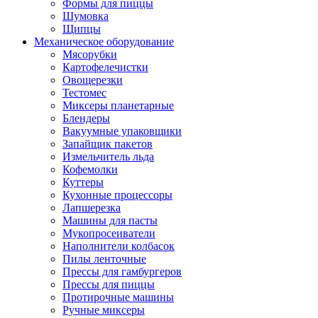
Формы для пиццы
Шумовка
Щипцы
Механическое оборудование
Мясорубки
Картофелечистки
Овощерезки
Тестомес
Миксеры планетарные
Блендеры
Вакуумные упаковщики
Запайщик пакетов
Измельчитель льда
Кофемолки
Куттеры
Кухонные процессоры
Лапшерезка
Машины для пасты
Мукопросеиватели
Наполнители колбасок
Пилы ленточные
Прессы для гамбургеров
Прессы для пиццы
Протирочные машины
Ручные миксеры