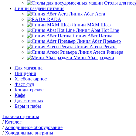
Столы для по
Линии раздачи питания
Линия Абат Аста
RADA
Линии МХМ Шеф
Линия Abat Hot-Line
Линия Абат Патша
Линия Абат Премьер
Линия Атеси Регата
Линия Атеси Ривьера
Мини Абат раздачи
Для магазина
Пиццерия
Хлебопекарное
Фаст-фуд
Кондитерское
Кафе
Для столовых
Бары и пабы
Главная страница
/
Каталог
/
Холодильное оборудование
/
Холодильные витрины