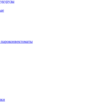
кукурузы
ые
 пароконвектоматы
ики