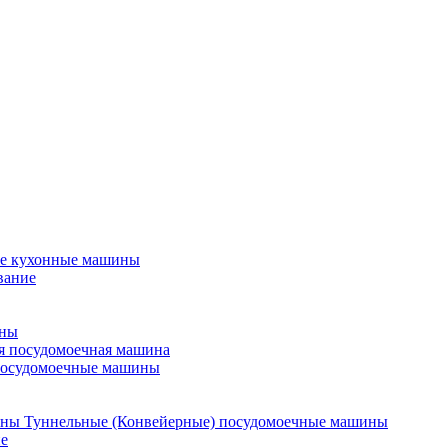
е кухонные машины
вание
ины
я посудомоечная машина
посудомоечные машины
Туннельные (Конвейерные) посудомоечные машины
е