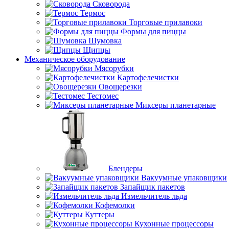
Сковорода
Термос
Торговые прилавоки
Формы для пиццы
Шумовка
Щипцы
Механическое оборудование
Мясорубки
Картофелечистки
Овощерезки
Тестомес
Миксеры планетарные
Блендеры
Вакуумные упаковщики
Запайщик пакетов
Измельчитель льда
Кофемолки
Куттеры
Кухонные процессоры