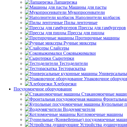
Лапшерезка
Машины для пасты
Мукопросеиватели
Наполнители колбасок
Пилы ленточные
Прессы для гамбургеров
Прессы для пиццы
Протирочные машины
Ручные миксеры
Слайсеры
Соковыжималки
Сыротерки
Тестоделители
Тестораскатка
Универсальны
Упаковочное оборудо
Хлеборезки
Посудомоечное оборудование
Стаканомоечные маш
Фронтальна
Купольные 
Водоумягчители
Котломоечные машины
Устройства душирующи