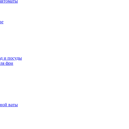
автоматы
ве
д и посуды
ля фри
рной ваты