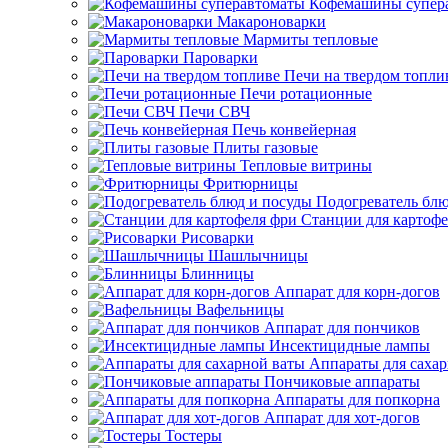
Кофемашины супер
Макароноварки
Мармиты тепловые
Пароварки
Печи на твердом топли
Печи ротационные
Печи СВЧ
Печь конвейерная
Плиты газовые
Тепловые витрины
Фритюрницы
Подогреватель блю
Станции для картофе
Рисоварки
Шашлычницы
Блинницы
Аппарат для корн-догов
Вафельницы
Аппарат для пончиков
Инсектицидные лампы
Аппараты для саха
Пончиковые аппараты
Аппараты для попкорна
Аппарат для хот-догов
Тостеры