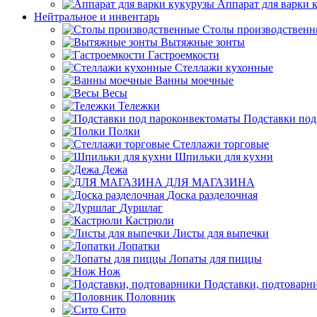
Аппарат для варки 
Нейтральное и инвентарь
Столы производственн
Вытяжные зонты
Гастроемкости
Стеллажи кухонные
Ванны моечные
Весы
Тележки
Подставки под
Полки
Стеллажи торговые
Шпильки для кухни
Дежа
ДЛЯ МАГАЗИНА
Доска разделочная
Дуршлаг
Кастрюли
Листы для выпечки
Лопатки
Лопаты для пиццы
Нож
Подставки, подтоварн
Половник
Сито