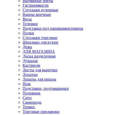
Вытяжные зонты
Гастроемкости
Стеллажи кухонные
Ванны моечные
Весы
Тележки
Подставки под пароконвектоматы
Полки
Стеллажи торговые
Шпильки для кухни
Дежа
ДЛЯ МАГАЗИНА
Доска разделочная
Дуршлаг
Кастрюли
Листы для выпечки
Лопатки
Лопаты для пиццы
Нож
Подставки, подтоварники
Половник
Сито
Сковорода
Термос
Торговые прилавоки