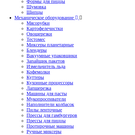
Формы для пиццы
Шумовка
Щипцы
Механическое оборудование
Мясорубки
Картофелечистки
Овощерезки
Тестомес
Миксеры планетарные
Блендеры
Вакуумные упаковщики
Запайщик пакетов
Измельчитель льда
Кофемолки
Куттеры
Кухонные процессоры
Лапшерезка
Машины для пасты
Мукопросеиватели
Наполнители колбасок
Пилы ленточные
Прессы для гамбургеров
Прессы для пиццы
Протирочные машины
Ручные миксеры