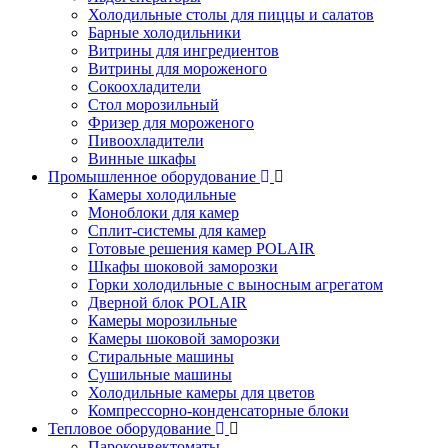
Холодильные столы для пиццы и салатов
Барные холодильники
Витрины для ингредиентов
Витрины для мороженого
Сокоохладители
Стол морозильный
Фризер для мороженого
Пивоохладители
Винные шкафы
Промышленное оборудование
Камеры холодильные
Моноблоки для камер
Сплит-системы для камер
Готовые решения камер POLAIR
Шкафы шоковой заморозки
Горки холодильные с выносным агрегатом
Дверной блок POLAIR
Камеры морозильные
Камеры шоковой заморозки
Стиральные машины
Сушильные машины
Холодильные камеры для цветов
Компрессорно-конденсаторные блоки
Тепловое оборудование
Пароконвектоматы