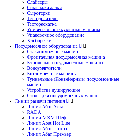
Слайсеры
Соковыжималки
Сыротерки
Тестоделители
Тестораскатка
Универсальные кухонные машины
Упаковочное оборудование
Хлеборезки
Посудомоечное оборудование
Стаканомоечные машины
Фронтальная посудомоечная машина
Купольные посудомоечные машины
Водоумягчители
Котломоечные машины
Туннельные (Конвейерные) посудомоечные
машины
Устройства душирующие
Столы для посудомоечных машин
Линии раздачи питания
Линия Абат Аста
RADA
Линии МХМ Шеф
Линия Abat Hot-Line
Линия Абат Патша
Линия Абат Премьер