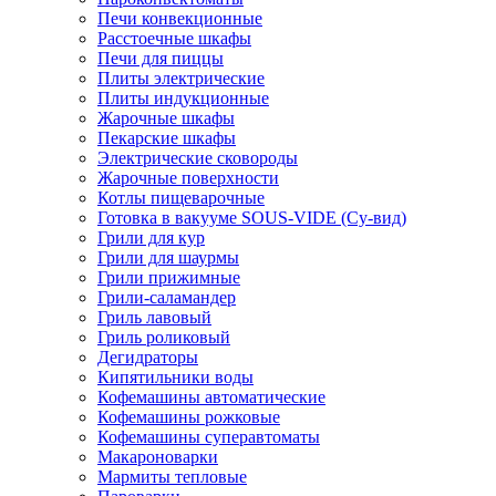
Печи конвекционные
Расстоечные шкафы
Печи для пиццы
Плиты электрические
Плиты индукционные
Жарочные шкафы
Пекарские шкафы
Электрические сковороды
Жарочные поверхности
Котлы пищеварочные
Готовка в вакууме SOUS-VIDE (Су-вид)
Грили для кур
Грили для шаурмы
Грили прижимные
Грили-саламандер
Гриль лавовый
Гриль роликовый
Дегидраторы
Кипятильники воды
Кофемашины автоматические
Кофемашины рожковые
Кофемашины суперавтоматы
Макароноварки
Мармиты тепловые