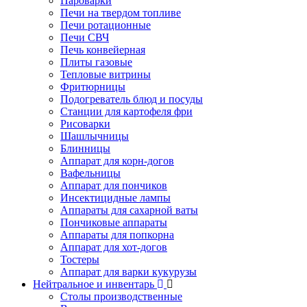
Пароварки
Печи на твердом топливе
Печи ротационные
Печи СВЧ
Печь конвейерная
Плиты газовые
Тепловые витрины
Фритюрницы
Подогреватель блюд и посуды
Станции для картофеля фри
Рисоварки
Шашлычницы
Блинницы
Аппарат для корн-догов
Вафельницы
Аппарат для пончиков
Инсектицидные лампы
Аппараты для сахарной ваты
Пончиковые аппараты
Аппараты для попкорна
Аппарат для хот-догов
Тостеры
Аппарат для варки кукурузы
Нейтральное и инвентарь
Столы производственные