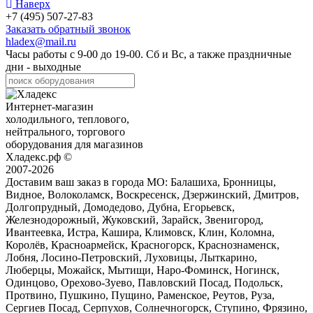
Наверх
+7 (495) 507-27-83
Заказать обратный звонок
hladex@mail.ru
Часы работы с
9-00
до
19-00
. Сб и Вс, а также праздничные
дни - выходные
Интернет-магазин
холодильного, теплового,
нейтрального, торгового
оборудования для магазинов
Хладекс.рф ©
2007-2026
Доставим ваш заказ в города МО:
Балашиха, Бронницы,
Видное, Волоколамск, Воскресенск, Дзержинский, Дмитров,
Долгопрудный, Домодедово, Дубна, Егорьевск,
Железнодорожный, Жуковский, Зарайск, Звенигород,
Ивантеевка, Истра, Кашира, Климовск, Клин, Коломна,
Королёв, Красноармейск, Красногорск, Краснознаменск,
Лобня, Лосино-Петровский, Луховицы, Лыткарино,
Люберцы, Можайск, Мытищи, Наро-Фоминск, Ногинск,
Одинцово, Орехово-Зуево, Павловский Посад, Подольск,
Протвино, Пушкино, Пущино, Раменское, Реутов, Руза,
Сергиев Посад, Серпухов, Солнечногорск, Ступино, Фрязино,