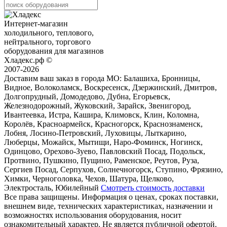
Интернет-магазин
холодильного, теплового,
нейтрального, торгового
оборудования для магазинов
Хладекс.рф ©
2007-2026
Доставим ваш заказ в города МО:
Балашиха, Бронницы,
Видное, Волоколамск, Воскресенск, Дзержинский, Дмитров,
Долгопрудный, Домодедово, Дубна, Егорьевск,
Железнодорожный, Жуковский, Зарайск, Звенигород,
Ивантеевка, Истра, Кашира, Климовск, Клин, Коломна,
Королёв, Красноармейск, Красногорск, Краснознаменск,
Лобня, Лосино-Петровский, Луховицы, Лыткарино,
Люберцы, Можайск, Мытищи, Наро-Фоминск, Ногинск,
Одинцово, Орехово-Зуево, Павловский Посад, Подольск,
Протвино, Пушкино, Пущино, Раменское, Реутов, Руза,
Сергиев Посад, Серпухов, Солнечногорск, Ступино, Фрязино,
Химки, Черноголовка, Чехов, Шатура, Щелково,
Электросталь, Юбилейный
Смотреть стоимость доставки
Все права защищены. Информация о ценах, сроках поставки,
внешнем виде, технических характеристиках, назначении и
возможностях использования оборудования, носит
ознакомительный характер. Не является публичной офертой.