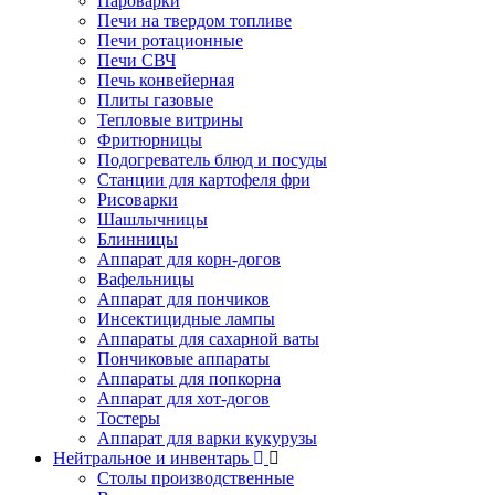
Пароварки
Печи на твердом топливе
Печи ротационные
Печи СВЧ
Печь конвейерная
Плиты газовые
Тепловые витрины
Фритюрницы
Подогреватель блюд и посуды
Станции для картофеля фри
Рисоварки
Шашлычницы
Блинницы
Аппарат для корн-догов
Вафельницы
Аппарат для пончиков
Инсектицидные лампы
Аппараты для сахарной ваты
Пончиковые аппараты
Аппараты для попкорна
Аппарат для хот-догов
Тостеры
Аппарат для варки кукурузы
Нейтральное и инвентарь
Столы производственные