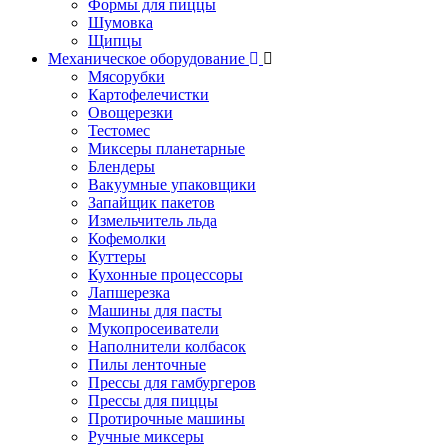
Формы для пиццы
Шумовка
Щипцы
Механическое оборудование
Мясорубки
Картофелечистки
Овощерезки
Тестомес
Миксеры планетарные
Блендеры
Вакуумные упаковщики
Запайщик пакетов
Измельчитель льда
Кофемолки
Куттеры
Кухонные процессоры
Лапшерезка
Машины для пасты
Мукопросеиватели
Наполнители колбасок
Пилы ленточные
Прессы для гамбургеров
Прессы для пиццы
Протирочные машины
Ручные миксеры