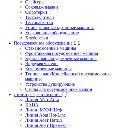
Слайсеры
Соковыжималки
Сыротерки
Тестоделители
Тестораскатка
Универсальные кухонные машины
Упаковочное оборудование
Хлеборезки
Посудомоечное оборудование
Стаканомоечные машины
Фронтальная посудомоечная машина
Купольные посудомоечные машины
Водоумягчители
Котломоечные машины
Туннельные (Конвейерные) посудомоечные
машины
Устройства душирующие
Столы для посудомоечных машин
Линии раздачи питания
Линия Абат Аста
RADA
Линии МХМ Шеф
Линия Abat Hot-Line
Линия Абат Патша
Линия Абат Премьер