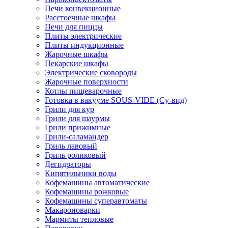
Печи конвекционные
Расстоечные шкафы
Печи для пиццы
Плиты электрические
Плиты индукционные
Жарочные шкафы
Пекарские шкафы
Электрические сковороды
Жарочные поверхности
Котлы пищеварочные
Готовка в вакууме SOUS-VIDE (Су-вид)
Грили для кур
Грили для шаурмы
Грили прижимные
Грили-саламандер
Гриль лавовый
Гриль роликовый
Дегидраторы
Кипятильники воды
Кофемашины автоматические
Кофемашины рожковые
Кофемашины суперавтоматы
Макароноварки
Мармиты тепловые