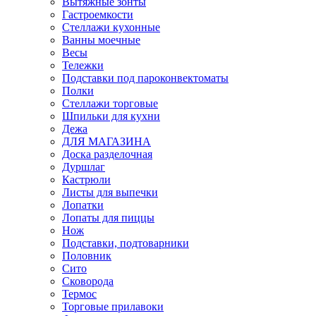
Вытяжные зонты
Гастроемкости
Стеллажи кухонные
Ванны моечные
Весы
Тележки
Подставки под пароконвектоматы
Полки
Стеллажи торговые
Шпильки для кухни
Дежа
ДЛЯ МАГАЗИНА
Доска разделочная
Дуршлаг
Кастрюли
Листы для выпечки
Лопатки
Лопаты для пиццы
Нож
Подставки, подтоварники
Половник
Сито
Сковорода
Термос
Торговые прилавоки