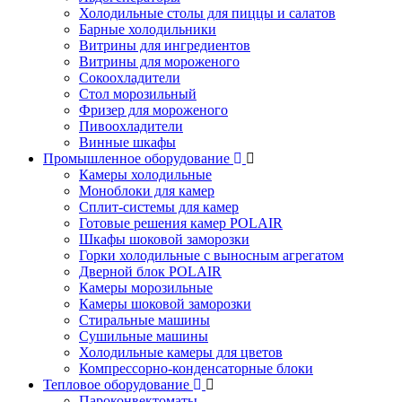
Холодильные столы для пиццы и салатов
Барные холодильники
Витрины для ингредиентов
Витрины для мороженого
Сокоохладители
Стол морозильный
Фризер для мороженого
Пивоохладители
Винные шкафы
Промышленное оборудование
Камеры холодильные
Моноблоки для камер
Сплит-системы для камер
Готовые решения камер POLAIR
Шкафы шоковой заморозки
Горки холодильные с выносным агрегатом
Дверной блок POLAIR
Камеры морозильные
Камеры шоковой заморозки
Стиральные машины
Сушильные машины
Холодильные камеры для цветов
Компрессорно-конденсаторные блоки
Тепловое оборудование
Пароконвектоматы