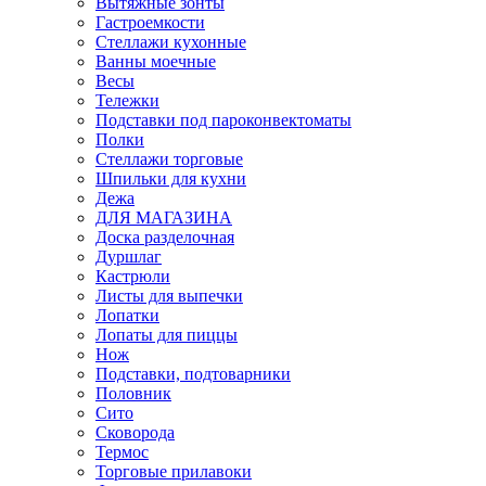
Вытяжные зонты
Гастроемкости
Стеллажи кухонные
Ванны моечные
Весы
Тележки
Подставки под пароконвектоматы
Полки
Стеллажи торговые
Шпильки для кухни
Дежа
ДЛЯ МАГАЗИНА
Доска разделочная
Дуршлаг
Кастрюли
Листы для выпечки
Лопатки
Лопаты для пиццы
Нож
Подставки, подтоварники
Половник
Сито
Сковорода
Термос
Торговые прилавоки