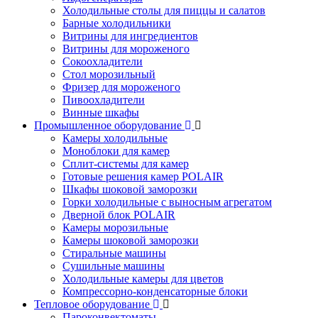
Холодильные столы для пиццы и салатов
Барные холодильники
Витрины для ингредиентов
Витрины для мороженого
Сокоохладители
Стол морозильный
Фризер для мороженого
Пивоохладители
Винные шкафы
Промышленное оборудование
Камеры холодильные
Моноблоки для камер
Сплит-системы для камер
Готовые решения камер POLAIR
Шкафы шоковой заморозки
Горки холодильные с выносным агрегатом
Дверной блок POLAIR
Камеры морозильные
Камеры шоковой заморозки
Стиральные машины
Сушильные машины
Холодильные камеры для цветов
Компрессорно-конденсаторные блоки
Тепловое оборудование
Пароконвектоматы