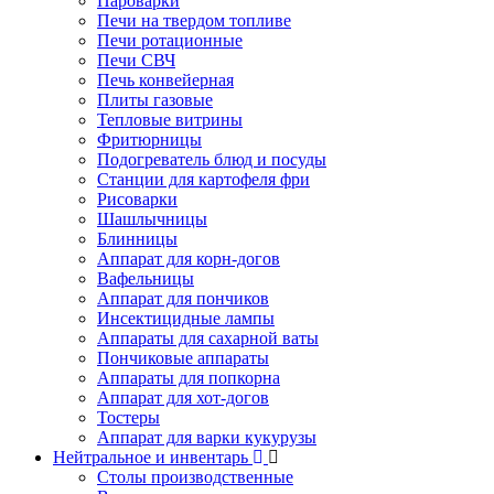
Пароварки
Печи на твердом топливе
Печи ротационные
Печи СВЧ
Печь конвейерная
Плиты газовые
Тепловые витрины
Фритюрницы
Подогреватель блюд и посуды
Станции для картофеля фри
Рисоварки
Шашлычницы
Блинницы
Аппарат для корн-догов
Вафельницы
Аппарат для пончиков
Инсектицидные лампы
Аппараты для сахарной ваты
Пончиковые аппараты
Аппараты для попкорна
Аппарат для хот-догов
Тостеры
Аппарат для варки кукурузы
Нейтральное и инвентарь
Столы производственные