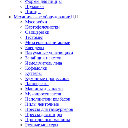
Формы для пиццы
Шумовка
Щипцы
Механическое оборудование
Мясорубки
Картофелечистки
Овощерезки
Тестомес
Миксеры планетарные
Блендеры
Вакуумные упаковщики
Запайщик пакетов
Измельчитель льда
Кофемолки
Куттеры
Кухонные процессоры
Лапшерезка
Машины для пасты
Мукопросеиватели
Наполнители колбасок
Пилы ленточные
Прессы для гамбургеров
Прессы для пиццы
Протирочные машины
Ручные миксеры