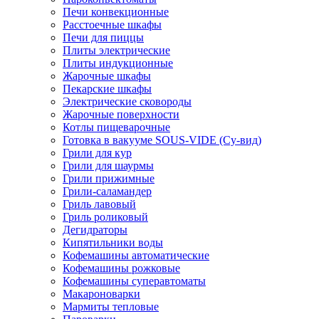
Печи конвекционные
Расстоечные шкафы
Печи для пиццы
Плиты электрические
Плиты индукционные
Жарочные шкафы
Пекарские шкафы
Электрические сковороды
Жарочные поверхности
Котлы пищеварочные
Готовка в вакууме SOUS-VIDE (Су-вид)
Грили для кур
Грили для шаурмы
Грили прижимные
Грили-саламандер
Гриль лавовый
Гриль роликовый
Дегидраторы
Кипятильники воды
Кофемашины автоматические
Кофемашины рожковые
Кофемашины суперавтоматы
Макароноварки
Мармиты тепловые