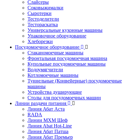
Слайсеры
Соковыжималки
Сыротерки
Тестоделители
Тестораскатка
Универсальные кухонные машины
Упаковочное оборудование
Хлеборезки
Посудомоечное оборудование
Стаканомоечные машины
Фронтальная посудомоечная машина
Купольные посудомоечные машины
Водоумягчители
Котломоечные машины
Туннельные (Конвейерные) посудомоечные
машины
Устройства душирующие
Столы для посудомоечных машин
Линии раздачи питания
Линия Абат Аста
RADA
Линии МХМ Шеф
Линия Abat Hot-Line
Линия Абат Патша
Линия Абат Премьер