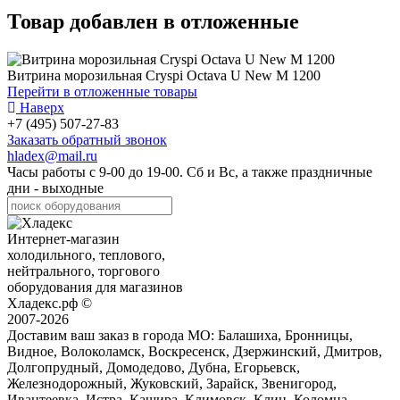
Товар добавлен в отложенные
Витрина морозильная Cryspi Octava U New M 1200
Перейти в отложенные товары
Наверх
+7 (495) 507-27-83
Заказать обратный звонок
hladex@mail.ru
Часы работы с
9-00
до
19-00
. Сб и Вс, а также праздничные
дни - выходные
Интернет-магазин
холодильного, теплового,
нейтрального, торгового
оборудования для магазинов
Хладекс.рф ©
2007-2026
Доставим ваш заказ в города МО:
Балашиха, Бронницы,
Видное, Волоколамск, Воскресенск, Дзержинский, Дмитров,
Долгопрудный, Домодедово, Дубна, Егорьевск,
Железнодорожный, Жуковский, Зарайск, Звенигород,
Ивантеевка, Истра, Кашира, Климовск, Клин, Коломна,