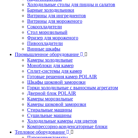
Холодильные столы для пиццы и салатов
Барные холодильники
Витрины для ингредиентов
Витрины для мороженого
Сокоохладители
Стол морозильный
Фризер для мороженого
Пивоохладители
Винные шкафы
Промышленное оборудование
Камеры холодильные
Моноблоки для камер
Сплит-системы для камер
Готовые решения камер POLAIR
Шкафы шоковой заморозки
Горки холодильные с выносным агрегатом
Дверной блок POLAIR
Камеры морозильные
Камеры шоковой заморозки
Стиральные машины
Сушильные машины
Холодильные камеры для цветов
Компрессорно-конденсаторные блоки
Тепловое оборудование
Пароконвектоматы