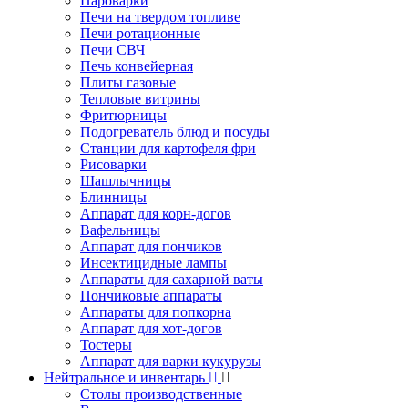
Пароварки
Печи на твердом топливе
Печи ротационные
Печи СВЧ
Печь конвейерная
Плиты газовые
Тепловые витрины
Фритюрницы
Подогреватель блюд и посуды
Станции для картофеля фри
Рисоварки
Шашлычницы
Блинницы
Аппарат для корн-догов
Вафельницы
Аппарат для пончиков
Инсектицидные лампы
Аппараты для сахарной ваты
Пончиковые аппараты
Аппараты для попкорна
Аппарат для хот-догов
Тостеры
Аппарат для варки кукурузы
Нейтральное и инвентарь
Столы производственные