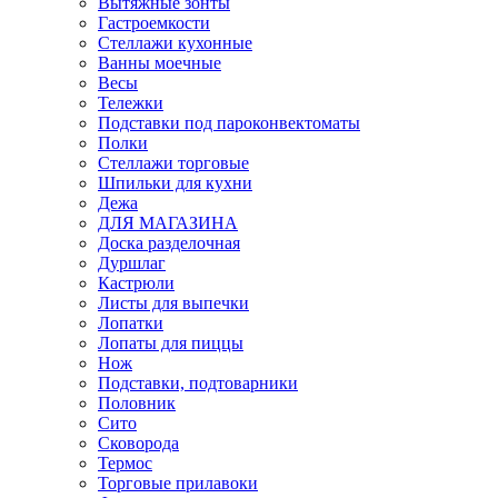
Вытяжные зонты
Гастроемкости
Стеллажи кухонные
Ванны моечные
Весы
Тележки
Подставки под пароконвектоматы
Полки
Стеллажи торговые
Шпильки для кухни
Дежа
ДЛЯ МАГАЗИНА
Доска разделочная
Дуршлаг
Кастрюли
Листы для выпечки
Лопатки
Лопаты для пиццы
Нож
Подставки, подтоварники
Половник
Сито
Сковорода
Термос
Торговые прилавоки