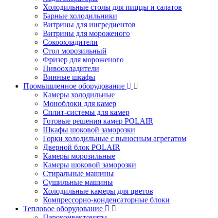
Холодильные столы для пиццы и салатов
Барные холодильники
Витрины для ингредиентов
Витрины для мороженого
Сокоохладители
Стол морозильный
Фризер для мороженого
Пивоохладители
Винные шкафы
Промышленное оборудование
Камеры холодильные
Моноблоки для камер
Сплит-системы для камер
Готовые решения камер POLAIR
Шкафы шоковой заморозки
Горки холодильные с выносным агрегатом
Дверной блок POLAIR
Камеры морозильные
Камеры шоковой заморозки
Стиральные машины
Сушильные машины
Холодильные камеры для цветов
Компрессорно-конденсаторные блоки
Тепловое оборудование
Пароконвектоматы