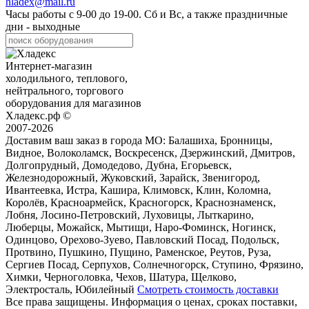
hladex@mail.ru
Часы работы с
9-00
до
19-00
. Сб и Вс, а также праздничные
дни - выходные
Интернет-магазин
холодильного, теплового,
нейтрального, торгового
оборудования для магазинов
Хладекс.рф ©
2007-2026
Доставим ваш заказ в города МО:
Балашиха, Бронницы,
Видное, Волоколамск, Воскресенск, Дзержинский, Дмитров,
Долгопрудный, Домодедово, Дубна, Егорьевск,
Железнодорожный, Жуковский, Зарайск, Звенигород,
Ивантеевка, Истра, Кашира, Климовск, Клин, Коломна,
Королёв, Красноармейск, Красногорск, Краснознаменск,
Лобня, Лосино-Петровский, Луховицы, Лыткарино,
Люберцы, Можайск, Мытищи, Наро-Фоминск, Ногинск,
Одинцово, Орехово-Зуево, Павловский Посад, Подольск,
Протвино, Пушкино, Пущино, Раменское, Реутов, Руза,
Сергиев Посад, Серпухов, Солнечногорск, Ступино, Фрязино,
Химки, Черноголовка, Чехов, Шатура, Щелково,
Электросталь, Юбилейный
Смотреть стоимость доставки
Все права защищены. Информация о ценах, сроках поставки,