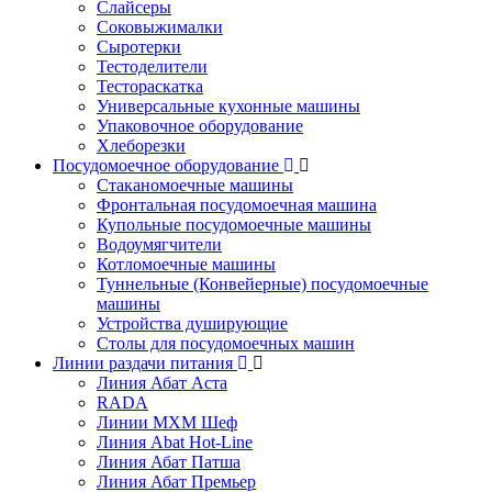
Слайсеры
Соковыжималки
Сыротерки
Тестоделители
Тестораскатка
Универсальные кухонные машины
Упаковочное оборудование
Хлеборезки
Посудомоечное оборудование
Стаканомоечные машины
Фронтальная посудомоечная машина
Купольные посудомоечные машины
Водоумягчители
Котломоечные машины
Туннельные (Конвейерные) посудомоечные
машины
Устройства душирующие
Столы для посудомоечных машин
Линии раздачи питания
Линия Абат Аста
RADA
Линии МХМ Шеф
Линия Abat Hot-Line
Линия Абат Патша
Линия Абат Премьер