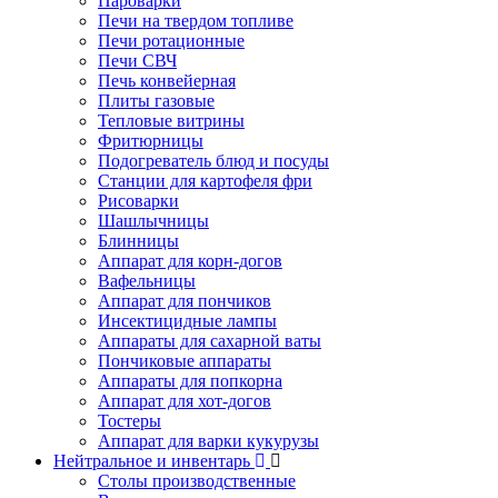
Пароварки
Печи на твердом топливе
Печи ротационные
Печи СВЧ
Печь конвейерная
Плиты газовые
Тепловые витрины
Фритюрницы
Подогреватель блюд и посуды
Станции для картофеля фри
Рисоварки
Шашлычницы
Блинницы
Аппарат для корн-догов
Вафельницы
Аппарат для пончиков
Инсектицидные лампы
Аппараты для сахарной ваты
Пончиковые аппараты
Аппараты для попкорна
Аппарат для хот-догов
Тостеры
Аппарат для варки кукурузы
Нейтральное и инвентарь
Столы производственные