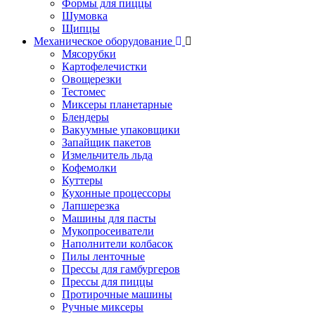
Формы для пиццы
Шумовка
Щипцы
Механическое оборудование
Мясорубки
Картофелечистки
Овощерезки
Тестомес
Миксеры планетарные
Блендеры
Вакуумные упаковщики
Запайщик пакетов
Измельчитель льда
Кофемолки
Куттеры
Кухонные процессоры
Лапшерезка
Машины для пасты
Мукопросеиватели
Наполнители колбасок
Пилы ленточные
Прессы для гамбургеров
Прессы для пиццы
Протирочные машины
Ручные миксеры