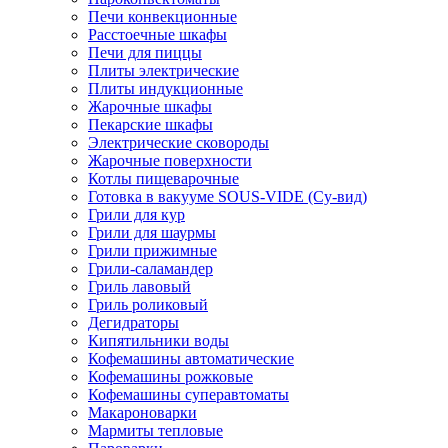
Печи конвекционные
Расстоечные шкафы
Печи для пиццы
Плиты электрические
Плиты индукционные
Жарочные шкафы
Пекарские шкафы
Электрические сковороды
Жарочные поверхности
Котлы пищеварочные
Готовка в вакууме SOUS-VIDE (Су-вид)
Грили для кур
Грили для шаурмы
Грили прижимные
Грили-саламандер
Гриль лавовый
Гриль роликовый
Дегидраторы
Кипятильники воды
Кофемашины автоматические
Кофемашины рожковые
Кофемашины суперавтоматы
Макароноварки
Мармиты тепловые